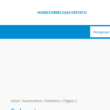
HOME
SOBRE
LOJA
CONTATO
Início
/
Automotiva
/
Solventes
/ Página 2