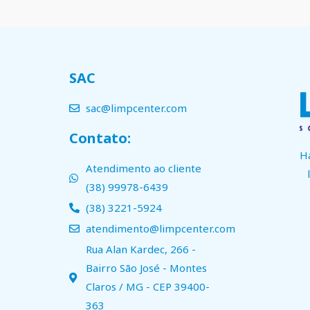
SAC
sac@limpcenter.com
Contato:
H
Atendimento ao cliente
(38) 99978-6439
(38) 3221-5924
atendimento@limpcenter.com
Rua Alan Kardec, 266 -
Bairro São José - Montes
Claros / MG - CEP 39400-
363