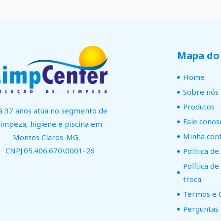
Mapa do 
Home
Sobre nós
Produtos
á 37 anos atua no segmento de
Fale conos
limpeza, higiene e piscina em
Minha con
Montes Claros-MG.
CNPJ:05.406.670\0001-26
Política de
Política d
troca
Termos e 
Perguntas