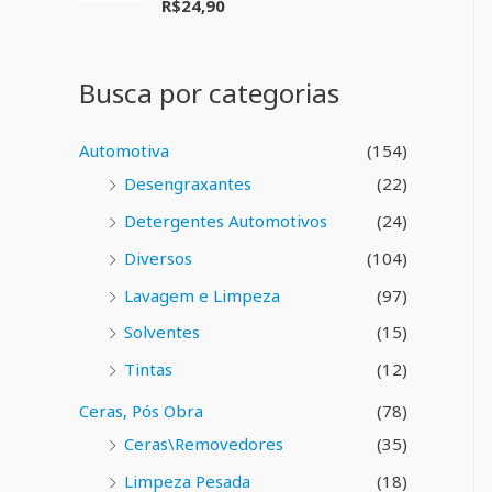
R$
24,90
A
o
v
0
a
d
l
e
i
5
Busca por categorias
a
ç
ã
o
Automotiva
(154)
0
d
Desengraxantes
(22)
e
5
Detergentes Automotivos
(24)
Diversos
(104)
Lavagem e Limpeza
(97)
Solventes
(15)
Tintas
(12)
Ceras, Pós Obra
(78)
Ceras\Removedores
(35)
Limpeza Pesada
(18)