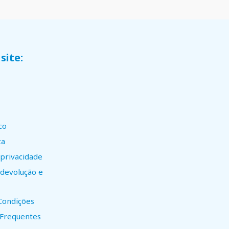
site:
co
ta
 privacidade
e devolução e
Condições
 Frequentes