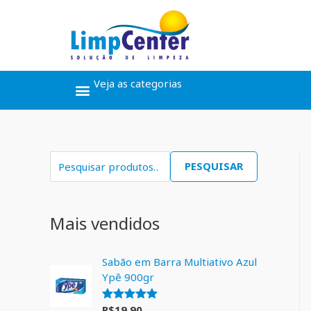
Veja as categorias
Ceras, Pós Obra
Limpeza Geral
Linha Álcool
Linha Piscina
PESQUISAR
Mais vendidos
Sabão em Barra Multiativo Azul
Ypê 900gr
R$
19,90
Avaliação