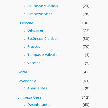
Limpeza\Multiuso
(23)
Limpeza\pisos
(28)
Essências
(136)
Difusores
(77)
Essências Claribel
(38)
Frascos
(70)
Tampas e Válvulas
(4)
Varetas
(5)
Geral
(42)
Lavanderia
(63)
Amaciantes
(8)
Limpeza Geral
(312)
Desinfetantes
(63)