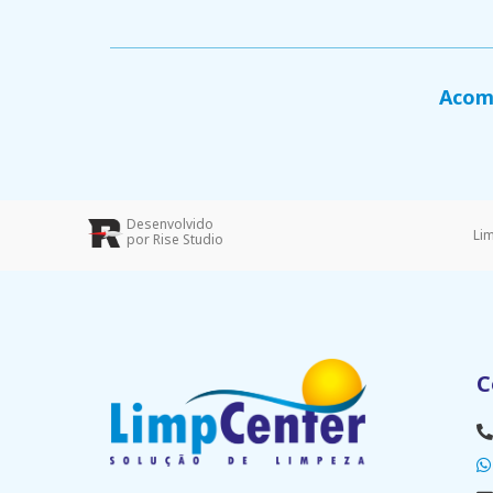
Acomp
Desenvolvido
Li
por Rise Studio
C