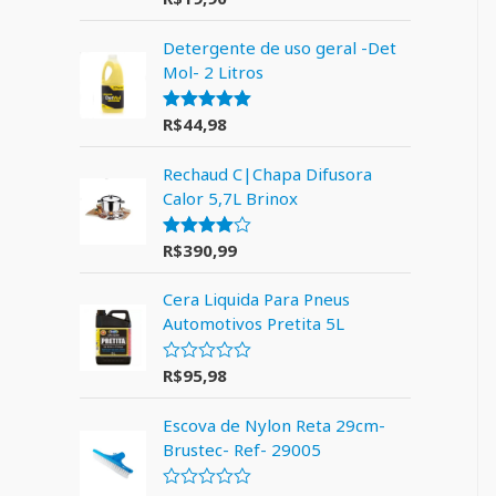
5.00
de 5
Detergente de uso geral -Det
Mol- 2 Litros
R$
44,98
Avaliação
5.00
de 5
Rechaud C|Chapa Difusora
Calor 5,7L Brinox
R$
390,99
Avaliação
4.00
de 5
Cera Liquida Para Pneus
Automotivos Pretita 5L
R$
95,98
A
v
a
Escova de Nylon Reta 29cm-
l
i
Brustec- Ref- 29005
a
ç
ã