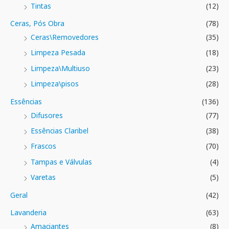
Tintas
(12)
Ceras, Pós Obra
(78)
Ceras\Removedores
(35)
Limpeza Pesada
(18)
Limpeza\Multiuso
(23)
Limpeza\pisos
(28)
Essências
(136)
Difusores
(77)
Essências Claribel
(38)
Frascos
(70)
Tampas e Válvulas
(4)
Varetas
(5)
Geral
(42)
Lavanderia
(63)
Amaciantes
(8)