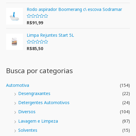
4.00
de 5
Rodo aspirador Boomerang c\ escova Sodramar
R$
91,99
A
v
a
l
Limpa Rejuntes Start 5L
i
a
ç
R$
85,50
A
ã
v
o
a
0
l
d
i
e
a
Busca por categorias
5
ç
ã
o
0
Automotiva
(154)
d
e
Desengraxantes
(22)
5
Detergentes Automotivos
(24)
Diversos
(104)
Lavagem e Limpeza
(97)
Solventes
(15)