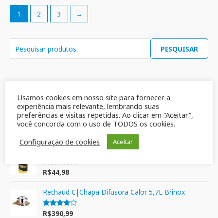
1
2
3
→
PESQUISAR
Mais vendidos
Usamos cookies em nosso site para fornecer a
experiência mais relevante, lembrando suas
Sabão em Barra Multiativo Azul Ypê 900gr
preferências e visitas repetidas. Ao clicar em “Aceitar”,
você concorda com o uso de TODOS os cookies.
R$
19,90
Avaliação
5.00
de 5
Configuração de cookies
Aceitar
Detergente de uso geral -Det Mol- 2 Litros
R$
44,98
Avaliação
5.00
de 5
Rechaud C|Chapa Difusora Calor 5,7L Brinox
R$
390,99
Avaliação