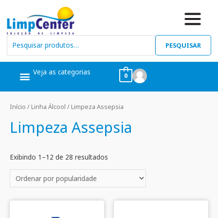
PESQUISAR
Veja as categorias
0
Ceras, Pós Obra
Limpeza Geral
Linha Álcool
Linha Piscina
Início
/
Linha Álcool
/ Limpeza Assepsia
Limpeza Assepsia
Exibindo 1–12 de 28 resultados