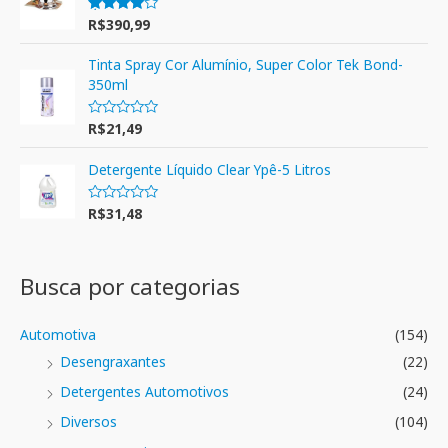
R$
390,99
Avaliação
4.00
de 5
Tinta Spray Cor Alumínio, Super Color Tek Bond-
350ml
R$
21,49
A
v
a
l
Detergente Líquido Clear Ypê-5 Litros
i
a
ç
R$
31,48
A
ã
v
o
a
0
l
d
i
e
a
Busca por categorias
5
ç
ã
o
0
Automotiva
(154)
d
e
Desengraxantes
(22)
5
Detergentes Automotivos
(24)
Diversos
(104)