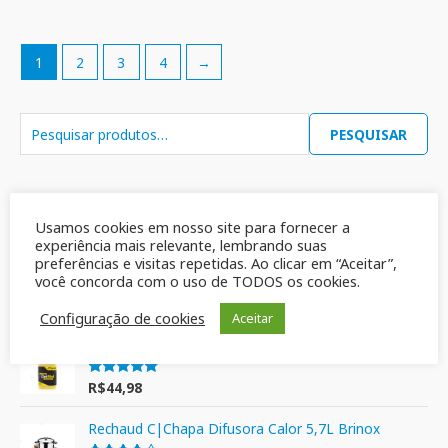
1
2
3
4
→
PESQUISAR
Mais vendidos
Usamos cookies em nosso site para fornecer a
experiência mais relevante, lembrando suas
Sabão em Barra Multiativo Azul Ypê 900gr
preferências e visitas repetidas. Ao clicar em “Aceitar”,
você concorda com o uso de TODOS os cookies.
R$
19,90
Avaliação
5.00
de 5
Configuração de cookies
Aceitar
Detergente de uso geral -Det Mol- 2 Litros
R$
44,98
Avaliação
5.00
de 5
Rechaud C|Chapa Difusora Calor 5,7L Brinox