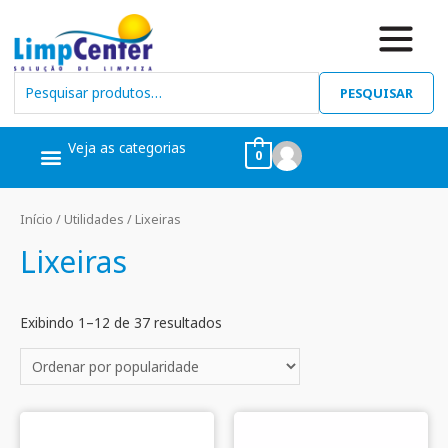
PESQUISAR
Veja as categorias
0
Ceras, Pós Obra
Limpeza Geral
Linha Álcool
Linha Piscina
Início
/
Utilidades
/ Lixeiras
Lixeiras
Exibindo 1–12 de 37 resultados