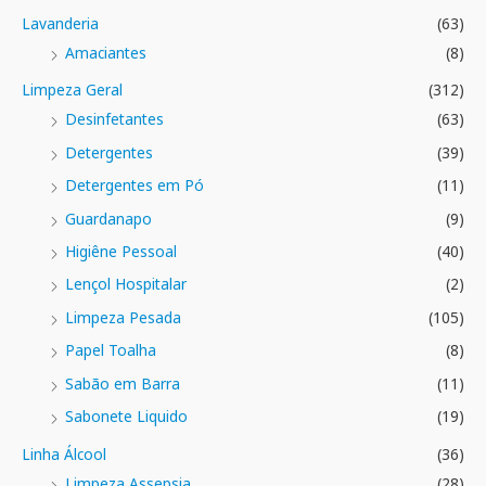
Lavanderia
(63)
Amaciantes
(8)
Limpeza Geral
(312)
Desinfetantes
(63)
Detergentes
(39)
Detergentes em Pó
(11)
Guardanapo
(9)
Higiêne Pessoal
(40)
Lençol Hospitalar
(2)
Limpeza Pesada
(105)
Papel Toalha
(8)
Sabão em Barra
(11)
Sabonete Liquido
(19)
Linha Álcool
(36)
Limpeza Assepsia
(28)