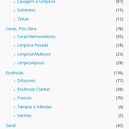
Lavagem e Limpeza
(97)
Solventes
(15)
Tintas
(12)
Ceras, Pós Obra
(78)
Ceras\Removedores
(35)
Limpeza Pesada
(18)
Limpeza\Multiuso
(23)
Limpeza\pisos
(28)
Essências
(136)
Difusores
(77)
Essências Claribel
(38)
Frascos
(70)
Tampas e Válvulas
(4)
Varetas
(5)
Geral
(42)