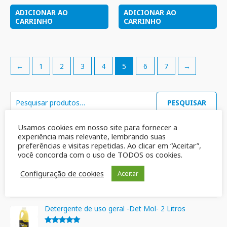
ADICIONAR AO
ADICIONAR AO
CARRINHO
CARRINHO
←
1
2
3
4
5
6
7
→
PESQUISAR
Usamos cookies em nosso site para fornecer a
experiência mais relevante, lembrando suas
Mais vendidos
preferências e visitas repetidas. Ao clicar em “Aceitar”,
você concorda com o uso de TODOS os cookies.
Sabão em Barra Multiativo Azul Ypê 900gr
Configuração de cookies
Aceitar
R$
19,90
Avaliação
5.00
de 5
Detergente de uso geral -Det Mol- 2 Litros