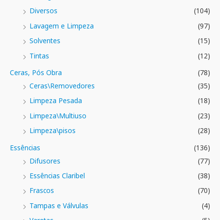
Diversos
(104)
Lavagem e Limpeza
(97)
Solventes
(15)
Tintas
(12)
Ceras, Pós Obra
(78)
Ceras\Removedores
(35)
Limpeza Pesada
(18)
Limpeza\Multiuso
(23)
Limpeza\pisos
(28)
Essências
(136)
Difusores
(77)
Essências Claribel
(38)
Frascos
(70)
Tampas e Válvulas
(4)