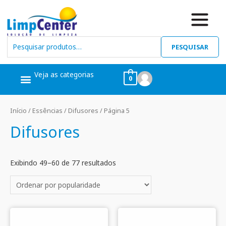
PESQUISAR
Veja as categorias
0
Ceras, Pós Obra
Limpeza Geral
Linha Álcool
Linha Piscina
Início
/
Essências
/
Difusores
/ Página 5
Difusores
Exibindo 49–60 de 77 resultados