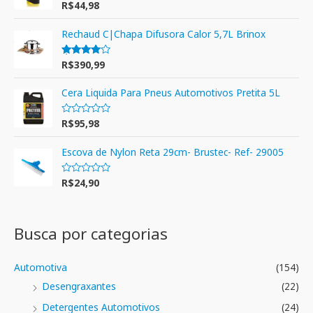
R$
44,98
Avaliação
5.00
de 5
Rechaud C|Chapa Difusora Calor 5,7L Brinox
R$
390,99
Avaliação
4.00
de 5
Cera Liquida Para Pneus Automotivos Pretita 5L
R$
95,98
A
v
a
l
Escova de Nylon Reta 29cm- Brustec- Ref- 29005
i
a
ç
R$
24,90
A
ã
v
o
a
0
l
d
i
e
a
Busca por categorias
5
ç
ã
o
0
Automotiva
(154)
d
e
Desengraxantes
(22)
5
Detergentes Automotivos
(24)