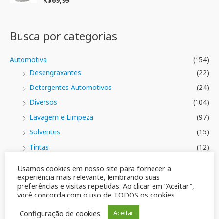
R$
69,99
ã
v
o
a
0
l
d
i
e
a
Busca por categorias
5
ç
ã
o
0
Automotiva
(154)
d
e
Desengraxantes
(22)
5
Detergentes Automotivos
(24)
Diversos
(104)
Lavagem e Limpeza
(97)
Solventes
(15)
Tintas
(12)
Ceras, Pós Obra
(78)
Usamos cookies em nosso site para fornecer a
experiência mais relevante, lembrando suas
Ceras\Removedores
(35)
preferências e visitas repetidas. Ao clicar em “Aceitar”,
Limpeza Pesada
(18)
você concorda com o uso de TODOS os cookies.
Limpeza\Multiuso
(23)
Configuração de cookies
Aceitar