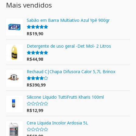
Mais vendidos
Sabão em Barra Multiativo Azul Ypê 900gr
R$
19,90
Avaliação
5.00
de 5
Detergente de uso geral -Det Mol- 2 Litros
R$
44,98
Avaliação
5.00
de 5
Rechaud C|Chapa Difusora Calor 5,7L Brinox
R$
390,99
Avaliação
4.00
de 5
Silicone Líquido TuttiFrutti Kharis 100ml
R$
12,99
A
v
a
l
Cera Líquida Incolor Ardosia 5L
i
a
ç
A