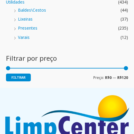
Utilidades
(434)
Baldes\Cestos
(44)
Lixeiras
(37)
Presentes
(235)
Varais
(12)
Filtrar por preço
FILTRAR
Preço:
R$0
—
R$120