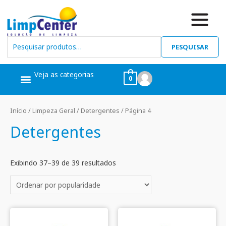
PESQUISAR
Veja as categorias
0
Ceras, Pós Obra
Limpeza Geral
Linha Álcool
Linha Piscina
Início
/
Limpeza Geral
/
Detergentes
/ Página 4
Detergentes
Exibindo 37–39 de 39 resultados