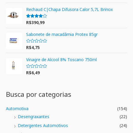
5.00
de 5
Rechaud C|Chapa Difusora Calor 5,7L Brinox
R$
390,99
Avaliação
4.00
de 5
Sabonete de macadâmia Protex 85gr
R$
4,75
A
v
a
l
Vinagre de Alcool 8% Toscano 750ml
i
a
ç
R$
6,49
A
ã
v
o
a
0
l
d
i
e
a
Busca por categorias
5
ç
ã
o
0
Automotiva
(154)
d
e
Desengraxantes
(22)
5
Detergentes Automotivos
(24)