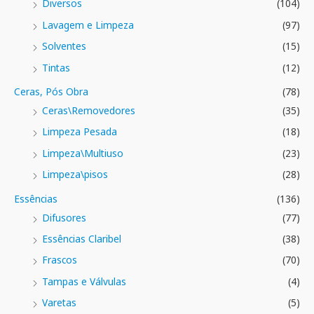
Diversos
(104)
Lavagem e Limpeza
(97)
Solventes
(15)
Tintas
(12)
Ceras, Pós Obra
(78)
Ceras\Removedores
(35)
Limpeza Pesada
(18)
Limpeza\Multiuso
(23)
Limpeza\pisos
(28)
Essências
(136)
Difusores
(77)
Essências Claribel
(38)
Frascos
(70)
Tampas e Válvulas
(4)
Varetas
(5)