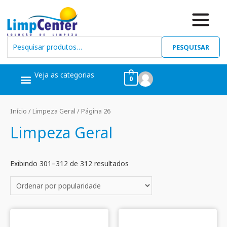
PESQUISAR
Veja as categorias
0
Ceras, Pós Obra
Limpeza Geral
Linha Álcool
Linha Piscina
Início
/
Limpeza Geral
/ Página 26
Limpeza Geral
Exibindo 301–312 de 312 resultados