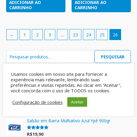
ADICIONAR AO
ADICIONAR AO
CARRINHO
CARRINHO
←
1
2
3
…
23
24
25
26
PESQUISAR
Usamos cookies em nosso site para fornecer a
Mais vendidos
experiência mais relevante, lembrando suas
preferências e visitas repetidas. Ao clicar em “Aceitar”,
você concorda com o uso de TODOS os cookies.
Detergente de uso geral -Det Mol- 2 Litros
Configuração de cookies
Aceitar
R$
44,98
Avaliação
5.00
de 5
Sabão em Barra Multiativo Azul Ypê 900gr
R$
19,90
Avaliação