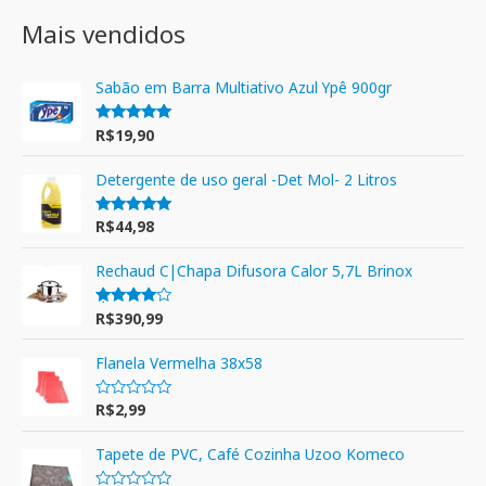
Mais vendidos
Sabão em Barra Multiativo Azul Ypê 900gr
R$
19,90
Avaliação
5.00
de 5
Detergente de uso geral -Det Mol- 2 Litros
R$
44,98
Avaliação
5.00
de 5
Rechaud C|Chapa Difusora Calor 5,7L Brinox
R$
390,99
Avaliação
4.00
de 5
Flanela Vermelha 38x58
R$
2,99
A
v
a
l
Tapete de PVC, Café Cozinha Uzoo Komeco
i
a