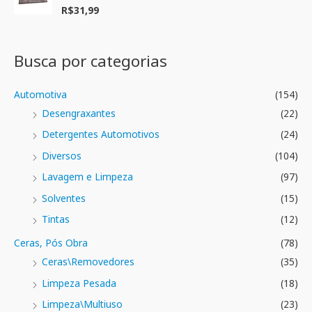
ç
R$
31,99
A
ã
v
o
a
0
l
d
i
e
a
Busca por categorias
5
ç
ã
o
0
Automotiva
(154)
d
e
Desengraxantes
(22)
5
Detergentes Automotivos
(24)
Diversos
(104)
Lavagem e Limpeza
(97)
Solventes
(15)
Tintas
(12)
Ceras, Pós Obra
(78)
Ceras\Removedores
(35)
Limpeza Pesada
(18)
Limpeza\Multiuso
(23)