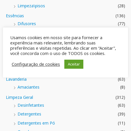
Limpeza\pisos
(28)
Essências
(136)
Difusores
(77)
Essências Claribel
(38)
Usamos cookies em nosso site para fornecer a
Frascos
(70)
experiência mais relevante, lembrando suas
preferências e visitas repetidas. Ao clicar em “Aceitar”,
Tampas e Válvulas
(4)
você concorda com o uso de TODOS os cookies.
Varetas
(5)
Configuração de cookies
Aceitar
Geral
(42)
Lavanderia
(63)
Amaciantes
(8)
Limpeza Geral
(312)
Desinfetantes
(63)
Detergentes
(39)
Detergentes em Pó
(11)