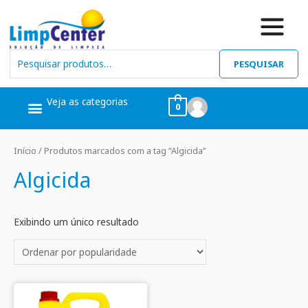
PESQUISAR
Veja as categorias
0
Ceras, Pós Obra
Limpeza Geral
Linha Álcool
Linha Piscina
Início
/ Produtos marcados com a tag “Algicida”
Algicida
Exibindo um único resultado