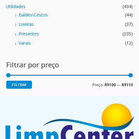
Utilidades
(434)
Baldes\Cestos
(44)
Lixeiras
(37)
Presentes
(235)
Varais
(12)
Filtrar por preço
FILTRAR
Preço:
R$100
—
R$110