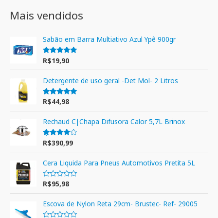
Mais vendidos
Sabão em Barra Multiativo Azul Ypê 900gr
R$
19,90
Avaliação
5.00
de 5
Detergente de uso geral -Det Mol- 2 Litros
R$
44,98
Avaliação
5.00
de 5
Rechaud C|Chapa Difusora Calor 5,7L Brinox
R$
390,99
Avaliação
4.00
de 5
Cera Liquida Para Pneus Automotivos Pretita 5L
R$
95,98
A
v
a
l
Escova de Nylon Reta 29cm- Brustec- Ref- 29005
i
a