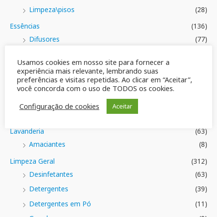
Limpeza\pisos
(28)
Essências
(136)
Difusores
(77)
Essências Claribel
(38)
Usamos cookies em nosso site para fornecer a
Frascos
(70)
experiência mais relevante, lembrando suas
preferências e visitas repetidas. Ao clicar em “Aceitar”,
Tampas e Válvulas
(4)
você concorda com o uso de TODOS os cookies.
Varetas
(5)
Configuração de cookies
Aceitar
Geral
(42)
Lavanderia
(63)
Amaciantes
(8)
Limpeza Geral
(312)
Desinfetantes
(63)
Detergentes
(39)
Detergentes em Pó
(11)