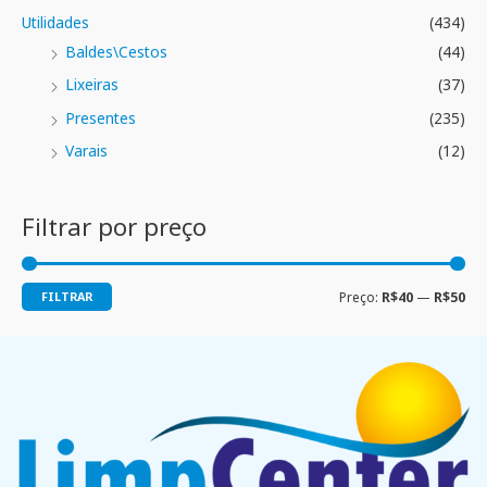
Utilidades
(434)
Baldes\Cestos
(44)
Lixeiras
(37)
Presentes
(235)
Varais
(12)
Filtrar por preço
FILTRAR
Preço:
R$40
—
R$50