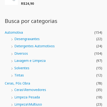
ç
R$
24,90
A
ã
v
o
a
0
l
d
i
e
a
Busca por categorias
5
ç
ã
o
0
Automotiva
(154)
d
e
Desengraxantes
(22)
5
Detergentes Automotivos
(24)
Diversos
(104)
Lavagem e Limpeza
(97)
Solventes
(15)
Tintas
(12)
Ceras, Pós Obra
(78)
Ceras\Removedores
(35)
Limpeza Pesada
(18)
Limpeza\Multiuso
(23)