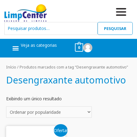
PESQUISAR
Veja as categorias
0
Ceras, Pós Obra
Limpeza Geral
Linha Álcool
Linha Piscina
Início
/ Produtos marcados com a tag “Desengraxante automotivo”
Desengraxante automotivo
Exibindo um único resultado
Oferta!