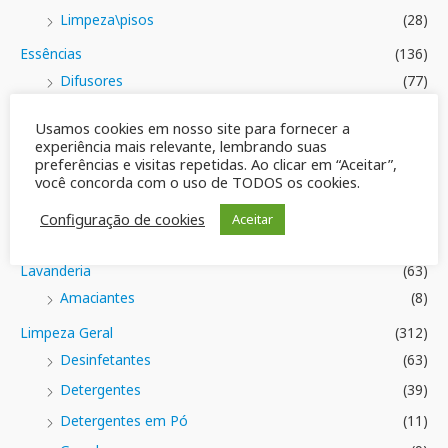
Limpeza\pisos
(28)
Essências
(136)
Difusores
(77)
Essências Claribel
(38)
Usamos cookies em nosso site para fornecer a
Frascos
(70)
experiência mais relevante, lembrando suas
preferências e visitas repetidas. Ao clicar em “Aceitar”,
Tampas e Válvulas
(4)
você concorda com o uso de TODOS os cookies.
Varetas
(5)
Configuração de cookies
Aceitar
Geral
(42)
Lavanderia
(63)
Amaciantes
(8)
Limpeza Geral
(312)
Desinfetantes
(63)
Detergentes
(39)
Detergentes em Pó
(11)