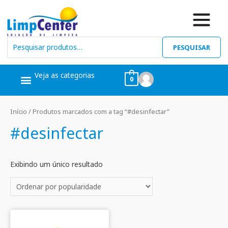
PESQUISAR
Veja as categorias
0
Ceras, Pós Obra
Limpeza Geral
Linha Álcool
Linha Piscina
Início
/ Produtos marcados com a tag “#desinfectar”
#desinfectar
Exibindo um único resultado