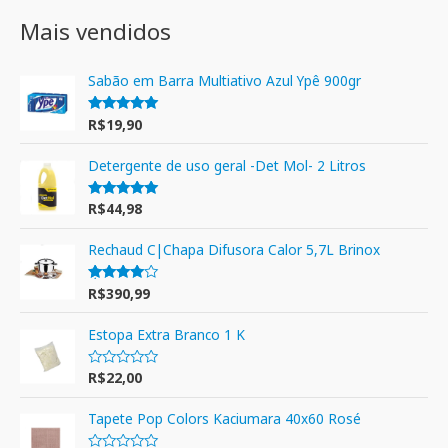
Mais vendidos
Sabão em Barra Multiativo Azul Ypê 900gr
R$
19,90
Avaliação
5.00
de 5
Detergente de uso geral -Det Mol- 2 Litros
R$
44,98
Avaliação
5.00
de 5
Rechaud C|Chapa Difusora Calor 5,7L Brinox
R$
390,99
Avaliação
4.00
de 5
Estopa Extra Branco 1 K
R$
22,00
A
v
a
l
Tapete Pop Colors Kaciumara 40x60 Rosé
i
a