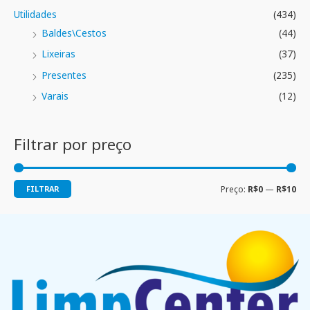
Utilidades
(434)
Baldes\Cestos
(44)
Lixeiras
(37)
Presentes
(235)
Varais
(12)
Filtrar por preço
FILTRAR
Preço:
R$0
—
R$10