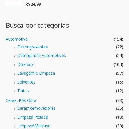
ç
R$
24,99
A
ã
v
o
a
0
l
d
i
e
a
Busca por categorias
5
ç
ã
o
0
Automotiva
(154)
d
e
Desengraxantes
(22)
5
Detergentes Automotivos
(24)
Diversos
(104)
Lavagem e Limpeza
(97)
Solventes
(15)
Tintas
(12)
Ceras, Pós Obra
(78)
Ceras\Removedores
(35)
Limpeza Pesada
(18)
Limpeza\Multiuso
(23)