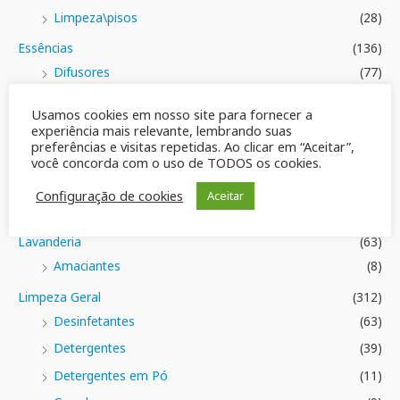
Limpeza\pisos
(28)
Essências
(136)
Difusores
(77)
Essências Claribel
(38)
Usamos cookies em nosso site para fornecer a
Frascos
(70)
experiência mais relevante, lembrando suas
preferências e visitas repetidas. Ao clicar em “Aceitar”,
Tampas e Válvulas
(4)
você concorda com o uso de TODOS os cookies.
Varetas
(5)
Configuração de cookies
Aceitar
Geral
(42)
Lavanderia
(63)
Amaciantes
(8)
Limpeza Geral
(312)
Desinfetantes
(63)
Detergentes
(39)
Detergentes em Pó
(11)