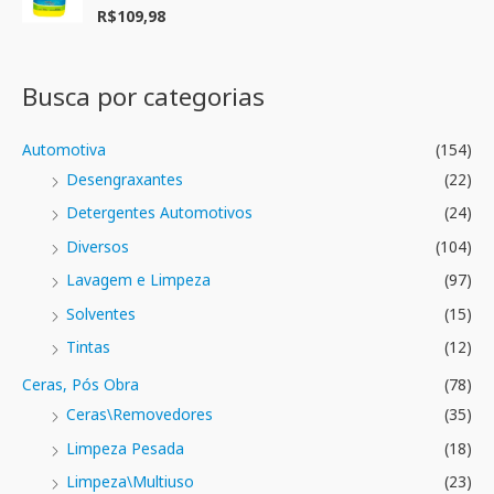
ç
R$
109,98
A
ã
v
o
a
0
l
d
i
e
a
Busca por categorias
5
ç
ã
o
0
Automotiva
(154)
d
e
Desengraxantes
(22)
5
Detergentes Automotivos
(24)
Diversos
(104)
Lavagem e Limpeza
(97)
Solventes
(15)
Tintas
(12)
Ceras, Pós Obra
(78)
Ceras\Removedores
(35)
Limpeza Pesada
(18)
Limpeza\Multiuso
(23)