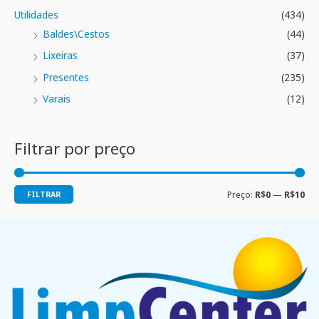
Utilidades
(434)
Baldes\Cestos
(44)
Lixeiras
(37)
Presentes
(235)
Varais
(12)
Filtrar por preço
FILTRAR
Preço:
R$0
—
R$10