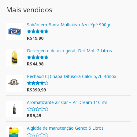
Mais vendidos
Sabão em Barra Multiativo Azul Ypê 900gr
R$
19,90
Avaliação
5.00
de 5
Detergente de uso geral -Det Mol- 2 Litros
R$
44,98
Avaliação
5.00
de 5
Rechaud C|Chapa Difusora Calor 5,7L Brinox
R$
390,99
Avaliação
4.00
de 5
Aromatizante air Car – Ar Dream 110 ml
R$
9,49
A
v
a
l
Algicida de manutenção Genco 5 Litros
i
a