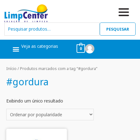
PESQUISAR
Veja as categorias
0
Ceras, Pós Obra
Limpeza Geral
Linha Álcool
Linha Piscina
Início
/ Produtos marcados com a tag “#gordura”
#gordura
Exibindo um único resultado