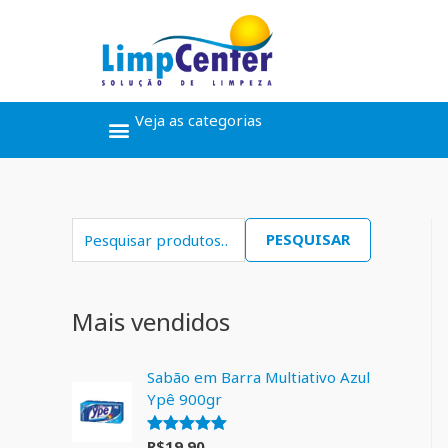
Veja as categorias
Ceras, Pós Obra
Limpeza Geral
Linha Álcool
Linha Piscina
PESQUISAR
Mais vendidos
Sabão em Barra Multiativo Azul
Ypê 900gr
R$
19,90
Avaliação