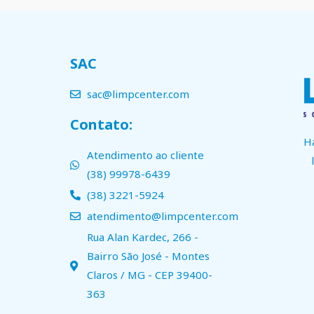
SAC
sac@limpcenter.com
Contato:
H
Atendimento ao cliente
(38) 99978-6439
(38) 3221-5924
atendimento@limpcenter.com
Rua Alan Kardec, 266 -
Bairro São José - Montes
Claros / MG - CEP 39400-
363