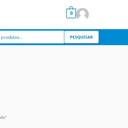
0
PESQUISAR
ado”