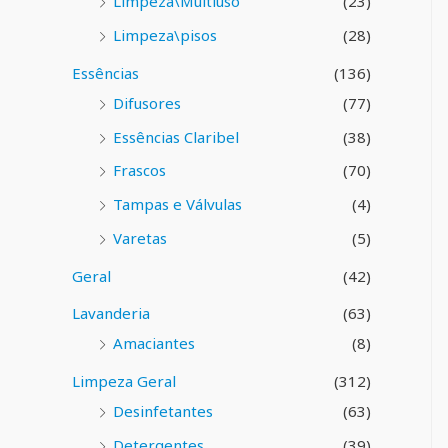
Limpeza\Multiuso
(23)
Limpeza\pisos
(28)
Essências
(136)
Difusores
(77)
Essências Claribel
(38)
Frascos
(70)
Tampas e Válvulas
(4)
Varetas
(5)
Geral
(42)
Lavanderia
(63)
Amaciantes
(8)
Limpeza Geral
(312)
Desinfetantes
(63)
Detergentes
(39)