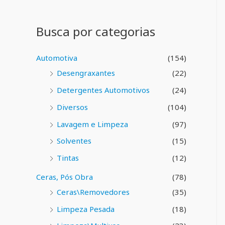
0
a
d
l
e
i
5
Busca por categorias
a
ç
ã
o
Automotiva
(154)
0
d
Desengraxantes
(22)
e
5
Detergentes Automotivos
(24)
Diversos
(104)
Lavagem e Limpeza
(97)
Solventes
(15)
Tintas
(12)
Ceras, Pós Obra
(78)
Ceras\Removedores
(35)
Limpeza Pesada
(18)