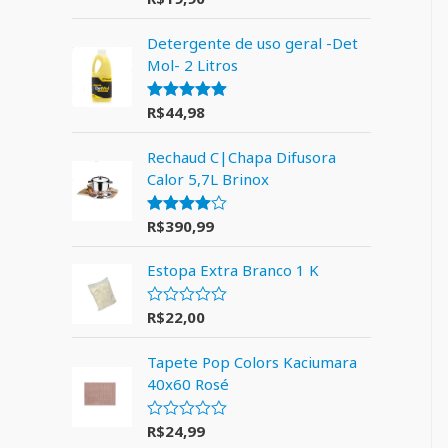
5.00
de 5
Detergente de uso geral -Det
Mol- 2 Litros
R$
44,98
Avaliação
5.00
de 5
Rechaud C|Chapa Difusora
Calor 5,7L Brinox
R$
390,99
Avaliação
4.00
de 5
Estopa Extra Branco 1 K
R$
22,00
A
v
a
Tapete Pop Colors Kaciumara
l
i
40x60 Rosé
a
ç
ã
R$
24,99
A
o
v