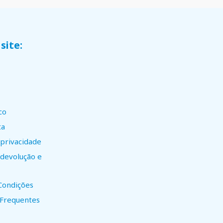
site:
co
ta
 privacidade
e devolução e
Condições
 Frequentes