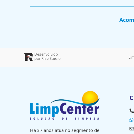
Acomp
Desenvolvido
Li
por Rise Studio
C
Há 37 anos atua no segmento de