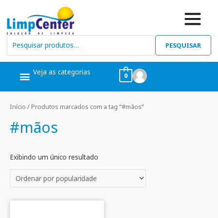
PESQUISAR
Veja as categorias
0
Ceras, Pós Obra
Limpeza Geral
Linha Álcool
Linha Piscina
Início
/ Produtos marcados com a tag “#mãos”
#mãos
Exibindo um único resultado