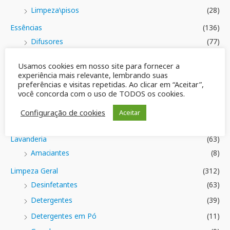
Limpeza\pisos
(28)
Essências
(136)
Difusores
(77)
Essências Claribel
(38)
Usamos cookies em nosso site para fornecer a
Frascos
(70)
experiência mais relevante, lembrando suas
preferências e visitas repetidas. Ao clicar em “Aceitar”,
Tampas e Válvulas
(4)
você concorda com o uso de TODOS os cookies.
Varetas
(5)
Configuração de cookies
Aceitar
Geral
(42)
Lavanderia
(63)
Amaciantes
(8)
Limpeza Geral
(312)
Desinfetantes
(63)
Detergentes
(39)
Detergentes em Pó
(11)