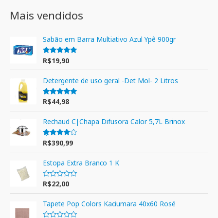
Mais vendidos
Sabão em Barra Multiativo Azul Ypê 900gr
R$
19,90
Avaliação
5.00
de 5
Detergente de uso geral -Det Mol- 2 Litros
R$
44,98
Avaliação
5.00
de 5
Rechaud C|Chapa Difusora Calor 5,7L Brinox
R$
390,99
Avaliação
4.00
de 5
Estopa Extra Branco 1 K
R$
22,00
A
v
a
l
Tapete Pop Colors Kaciumara 40x60 Rosé
i
a