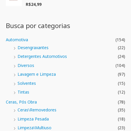
ç
R$
24,99
A
ã
v
o
a
0
l
d
i
e
a
Busca por categorias
5
ç
ã
o
0
Automotiva
(154)
d
e
Desengraxantes
(22)
5
Detergentes Automotivos
(24)
Diversos
(104)
Lavagem e Limpeza
(97)
Solventes
(15)
Tintas
(12)
Ceras, Pós Obra
(78)
Ceras\Removedores
(35)
Limpeza Pesada
(18)
Limpeza\Multiuso
(23)