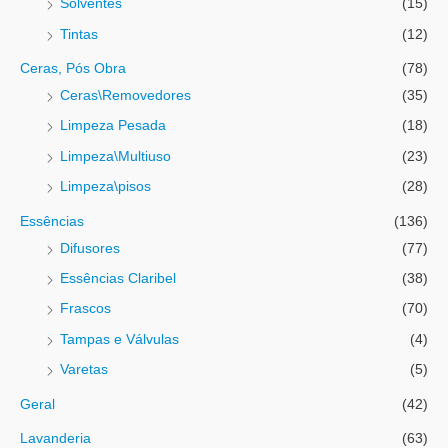
Solventes
(15)
Tintas
(12)
Ceras, Pós Obra
(78)
Ceras\Removedores
(35)
Limpeza Pesada
(18)
Limpeza\Multiuso
(23)
Limpeza\pisos
(28)
Essências
(136)
Difusores
(77)
Essências Claribel
(38)
Frascos
(70)
Tampas e Válvulas
(4)
Varetas
(5)
Geral
(42)
Lavanderia
(63)