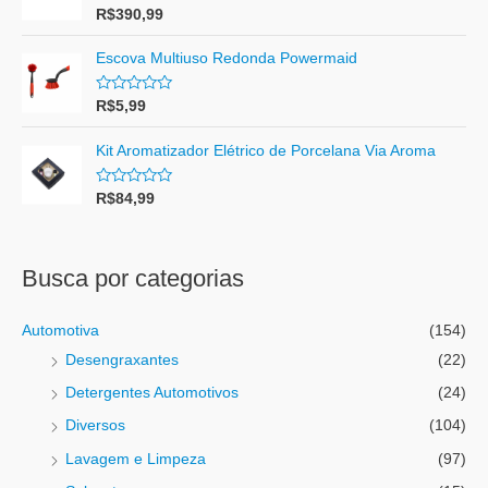
Avaliação
R$
390,99
4.00
de 5
Escova Multiuso Redonda Powermaid
A
R$
5,99
v
a
l
Kit Aromatizador Elétrico de Porcelana Via Aroma
i
a
ç
A
R$
84,99
ã
v
o
a
0
l
d
i
e
a
Busca por categorias
5
ç
ã
o
0
Automotiva
(154)
d
e
Desengraxantes
(22)
5
Detergentes Automotivos
(24)
Diversos
(104)
Lavagem e Limpeza
(97)