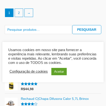
1
2
→
PESQUISAR
Mais vendidos
Usamos cookies em nosso site para fornecer a
experiência mais relevante, lembrando suas preferências
e visitas repetidas. Ao clicar em “Aceitar”, você concorda
Sabão em Barra Multiativo Azul Ypê 900gr
com o uso de TODOS os cookies.
Avaliação
R$
19,90
Configuração de cookies
Aceitar
5.00
de 5
Detergente de uso geral -Det Mol- 2 Litros
Avaliação
R$
44,98
5.00
de 5
Rechaud C|Chapa Difusora Calor 5,7L Brinox