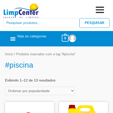
PESQUISAR
Veja as categorias
0
Ceras, Pós Obra
Limpeza Geral
Linha Álcool
Linha Piscina
Início
/ Produtos marcados com a tag “#piscina”
#piscina
Exibindo 1–12 de 13 resultados