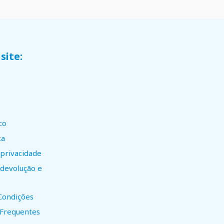
site:
co
ta
 privacidade
e devolução e
Condições
 Frequentes