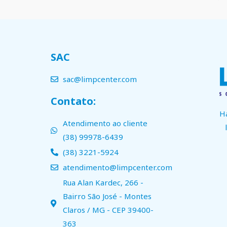
SAC
sac@limpcenter.com
Contato:
H
Atendimento ao cliente
(38) 99978-6439
(38) 3221-5924
atendimento@limpcenter.com
Rua Alan Kardec, 266 -
Bairro São José - Montes
Claros / MG - CEP 39400-
363