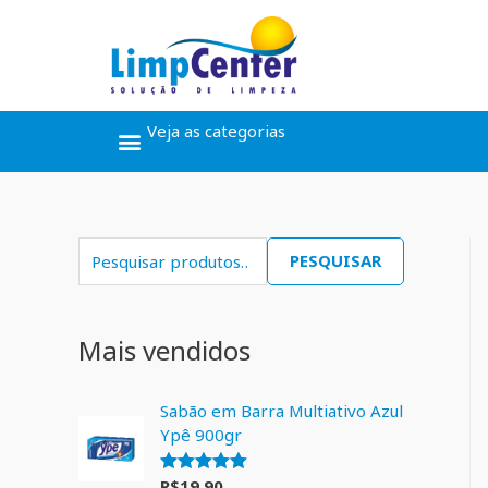
Veja as categorias
Ceras, Pós Obra
Limpeza Geral
Linha Álcool
Linha Piscina
PESQUISAR
Mais vendidos
Sabão em Barra Multiativo Azul
Ypê 900gr
R$
19,90
Avaliação