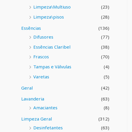
Limpeza\Multiuso
(23)
Limpeza\pisos
(28)
Essências
(136)
Difusores
(77)
Essências Claribel
(38)
Frascos
(70)
Tampas e Válvulas
(4)
Varetas
(5)
Geral
(42)
Lavanderia
(63)
Amaciantes
(8)
Limpeza Geral
(312)
Desinfetantes
(63)