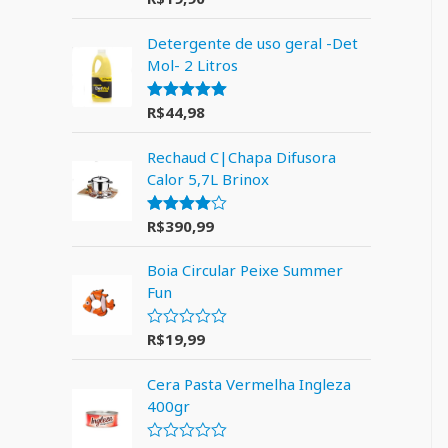
5.00
de 5
Detergente de uso geral -Det
Mol- 2 Litros
R$
44,98
Avaliação
5.00
de 5
Rechaud C|Chapa Difusora
Calor 5,7L Brinox
R$
390,99
Avaliação
4.00
de 5
Boia Circular Peixe Summer
Fun
R$
19,99
A
v
a
Cera Pasta Vermelha Ingleza
l
i
400gr
a
ç
ã