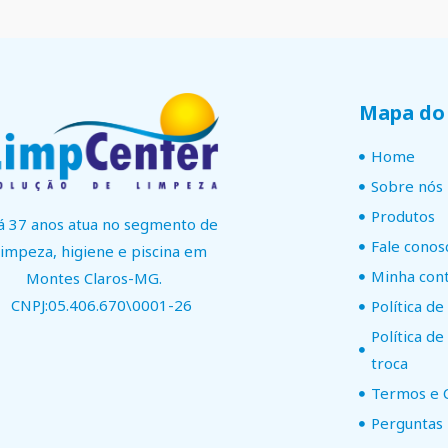
Mapa do 
Home
Sobre nós
Produtos
á 37 anos atua no segmento de
Fale conos
limpeza, higiene e piscina em
Minha con
Montes Claros-MG.
CNPJ:05.406.670\0001-26
Política de
Política d
troca
Termos e 
Perguntas