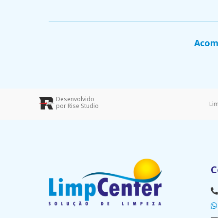
Acomp
Desenvolvido
Li
por Rise Studio
C