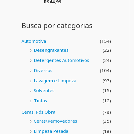
R$
44,99
A
o
v
0
a
d
l
e
i
5
Busca por categorias
a
ç
ã
o
Automotiva
(154)
0
d
Desengraxantes
(22)
e
5
Detergentes Automotivos
(24)
Diversos
(104)
Lavagem e Limpeza
(97)
Solventes
(15)
Tintas
(12)
Ceras, Pós Obra
(78)
Ceras\Removedores
(35)
Limpeza Pesada
(18)