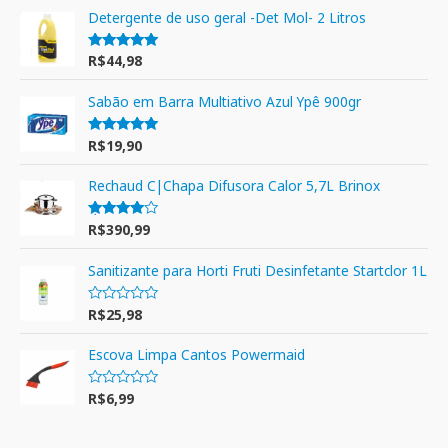
Detergente de uso geral -Det Mol- 2 Litros
R$
44,98
Avaliação
5.00
de 5
Sabão em Barra Multiativo Azul Ypê 900gr
R$
19,90
Avaliação
5.00
de 5
Rechaud C|Chapa Difusora Calor 5,7L Brinox
R$
390,99
Avaliação
4.00
de 5
Sanitizante para Horti Fruti Desinfetante Startclor 1L
R$
25,98
A
v
a
l
Escova Limpa Cantos Powermaid
i
a
ç
R$
6,99
A
ã
v
o
a
0
l
d