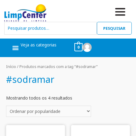
PESQUISAR
Veja as categorias
0
Ceras, Pós Obra
Limpeza Geral
Linha Álcool
Linha Piscina
Início
/ Produtos marcados com a tag “#sodramar”
#sodramar
Mostrando todos os 4 resultados