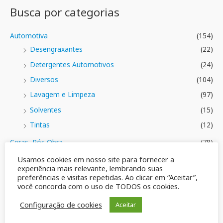
i
e
a
Busca por categorias
5
ç
ã
o
0
Automotiva
(154)
d
e
Desengraxantes
(22)
5
Detergentes Automotivos
(24)
Diversos
(104)
Lavagem e Limpeza
(97)
Solventes
(15)
Tintas
(12)
Ceras, Pós Obra
(78)
Ceras\Removedores
(35)
Usamos cookies em nosso site para fornecer a
experiência mais relevante, lembrando suas
Limpeza Pesada
(18)
preferências e visitas repetidas. Ao clicar em “Aceitar”,
Limpeza\Multiuso
(23)
você concorda com o uso de TODOS os cookies.
Limpeza\pisos
(28)
Configuração de cookies
Aceitar
Essências
(136)