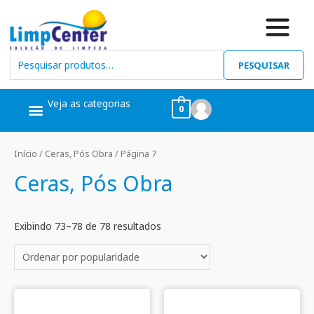
PESQUISAR
Veja as categorias
0
Ceras, Pós Obra
Limpeza Geral
Linha Álcool
Linha Piscina
Início
/
Ceras, Pós Obra
/ Página 7
Ceras, Pós Obra
Exibindo 73–78 de 78 resultados