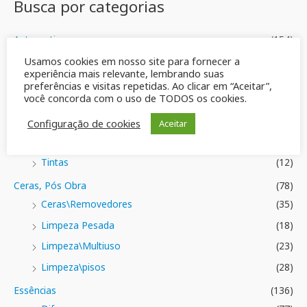
Busca por categorias
5
ç
ã
o
0
Automotiva
(154)
d
e
Desengraxantes
(22)
Usamos cookies em nosso site para fornecer a
5
experiência mais relevante, lembrando suas
Detergentes Automotivos
(24)
preferências e visitas repetidas. Ao clicar em “Aceitar”,
você concorda com o uso de TODOS os cookies.
Diversos
(104)
Lavagem e Limpeza
(97)
Configuração de cookies
Aceitar
Solventes
(15)
Tintas
(12)
Ceras, Pós Obra
(78)
Ceras\Removedores
(35)
Limpeza Pesada
(18)
Limpeza\Multiuso
(23)
Limpeza\pisos
(28)
Essências
(136)