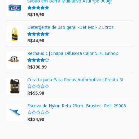
Sabão em Barra Multiativo Azul Ypê 900gr
R$
19,90
Avaliação
5.00
de 5
Detergente de uso geral -Det Mol- 2 Litros
R$
44,98
Avaliação
5.00
de 5
Rechaud C|Chapa Difusora Calor 5,7L Brinox
R$
390,99
Avaliação
4.00
de 5
Cera Liquida Para Pneus Automotivos Pretita 5L
R$
95,98
A
v
a
l
Escova de Nylon Reta 29cm- Brustec- Ref- 29005
i
a
ç
R$
24,90
A
ã
v
o
a
0
l
d
i
e
a