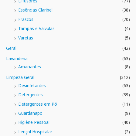
Difusores
(77)
Essências Claribel
(38)
Frascos
(70)
Tampas e Válvulas
(4)
Varetas
(5)
Geral
(42)
Lavanderia
(63)
Amaciantes
(8)
Limpeza Geral
(312)
Desinfetantes
(63)
Detergentes
(39)
Detergentes em Pó
(11)
Guardanapo
(9)
Higiêne Pessoal
(40)
Lençol Hospitalar
(2)