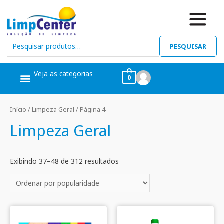
PESQUISAR
Veja as categorias
0
Ceras, Pós Obra
Limpeza Geral
Linha Álcool
Linha Piscina
Início
/
Limpeza Geral
/ Página 4
Limpeza Geral
Exibindo 37–48 de 312 resultados