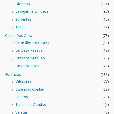
Diversos
(104)
Lavagem e Limpeza
(97)
Solventes
(15)
Tintas
(12)
Ceras, Pós Obra
(78)
Ceras\Removedores
(35)
Limpeza Pesada
(18)
Limpeza\Multiuso
(23)
Limpeza\pisos
(28)
Essências
(136)
Difusores
(77)
Essências Claribel
(38)
Frascos
(70)
Tampas e Válvulas
(4)
Varetas
(5)