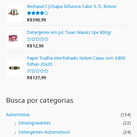
Rechaud C|Chapa Difusora Calor 5,7L Brinox
R$
390,99
Avaliação
4.00
de 5
Detergente em pó Tixan Maciez Ype 800gr
R$
12,90
A
v
a
l
Papel Toalha interfolhado Nobre Caixa com 4.800
i
folhas 20x20
a
ç
ã
R$
127,99
o
A
0
v
d
a
e
l
5
i
a
Busca por categorias
ç
ã
o
0
Automotiva
(154)
d
e
Desengraxantes
(22)
5
Detergentes Automotivos
(24)