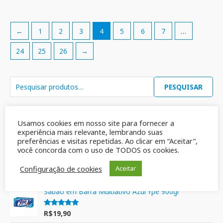
←
1
2
3
4
5
6
7
…
24
25
26
→
PESQUISAR
Mais vendidos
Usamos cookies em nosso site para fornecer a
experiência mais relevante, lembrando suas
preferências e visitas repetidas. Ao clicar em “Aceitar”,
Detergente de uso geral -Det Mol- 2 Litros
você concorda com o uso de TODOS os cookies.
Configuração de cookies
Aceitar
R$
44,98
Avaliação
5.00
de 5
Sabão em Barra Multiativo Azul Ypê 900gr
R$
19,90
Avaliação
5.00
de 5