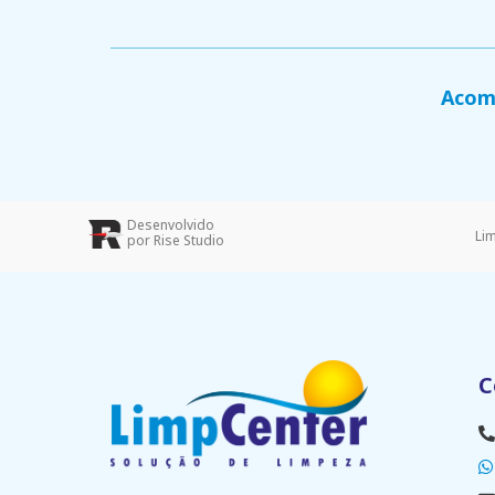
Acomp
Desenvolvido
Li
por Rise Studio
C