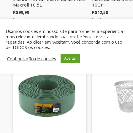
Maxroll 10,5L
10Gr
R$
99,99
R$
12,50
Lixeiras
Utilidades
Usamos cookies em nosso site para fornecer a experiência
ADICIONAR AO
ADICIONAR A
mais relevante, lembrando suas preferências e visitas
CARRINHO
CARRINHO
repetidas. Ao clicar em “Aceitar”, você concorda com o uso
de TODOS os cookies.
Configuração de cookies
Aceitar