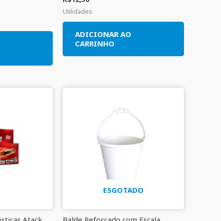
Utilidades
ADICIONAR AO
O
CARRINHO
ESGOTADO
sticas Atack
Balde Reforçado com Escala