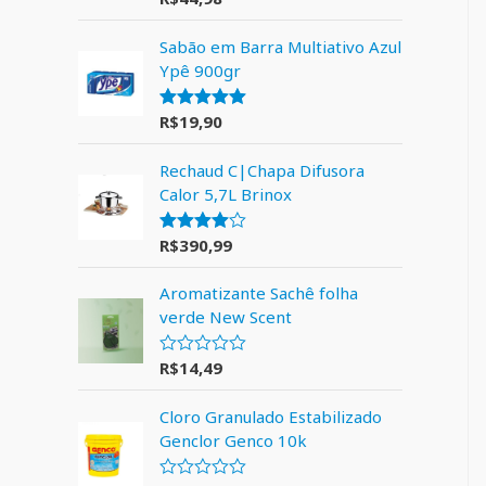
5.00
de 5
Sabão em Barra Multiativo Azul
Ypê 900gr
R$
19,90
Avaliação
5.00
de 5
Rechaud C|Chapa Difusora
Calor 5,7L Brinox
R$
390,99
Avaliação
4.00
de 5
Aromatizante Sachê folha
verde New Scent
R$
14,49
A
v
a
Cloro Granulado Estabilizado
l
i
Genclor Genco 10k
a
ç
ã