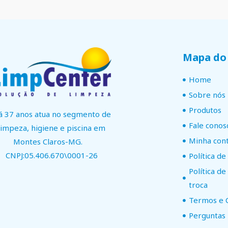
Mapa do 
Home
Sobre nós
Produtos
á 37 anos atua no segmento de
Fale conos
limpeza, higiene e piscina em
Minha con
Montes Claros-MG.
CNPJ:05.406.670\0001-26
Política de
Política d
troca
Termos e 
Perguntas