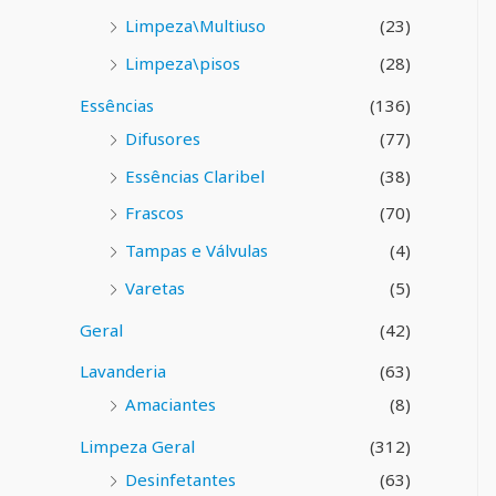
Limpeza\Multiuso
(23)
Limpeza\pisos
(28)
Essências
(136)
Difusores
(77)
Essências Claribel
(38)
Frascos
(70)
Tampas e Válvulas
(4)
Varetas
(5)
Geral
(42)
Lavanderia
(63)
Amaciantes
(8)
Limpeza Geral
(312)
Desinfetantes
(63)