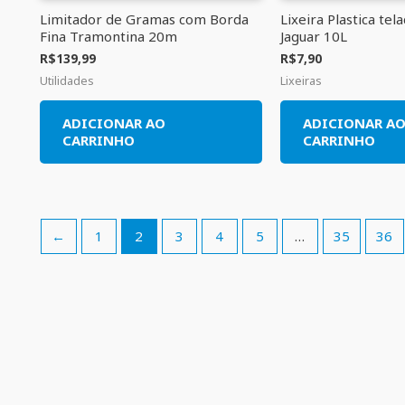
Limitador de Gramas com Borda
Lixeira Plastica tel
Fina Tramontina 20m
Jaguar 10L
R$
139,99
R$
7,90
Utilidades
Lixeiras
ADICIONAR AO
ADICIONAR A
CARRINHO
CARRINHO
←
1
2
3
4
5
…
35
36