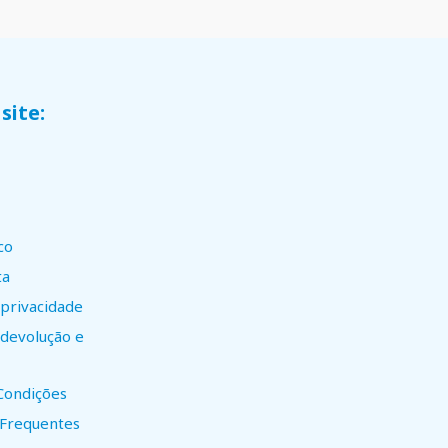
site:
co
ta
 privacidade
e devolução e
Condições
 Frequentes