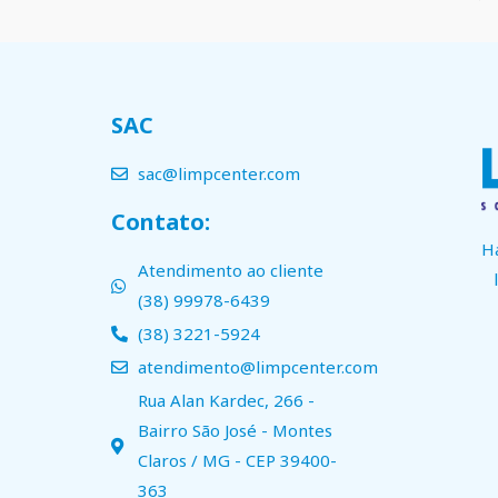
SAC
sac@limpcenter.com
Contato:
H
Atendimento ao cliente
(38) 99978-6439
(38) 3221-5924
atendimento@limpcenter.com
Rua Alan Kardec, 266 -
Bairro São José - Montes
Claros / MG - CEP 39400-
363