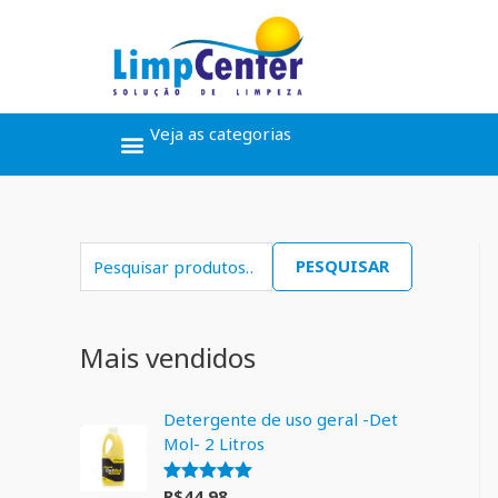
Veja as categorias
Ceras, Pós Obra
Limpeza Geral
Linha Álcool
Linha Piscina
PESQUISAR
Mais vendidos
Detergente de uso geral -Det
Mol- 2 Litros
R$
44,98
Avaliação