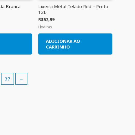
ada Branca
Lixeira Metal Telado Red – Preto
12L
R$
52,99
Lixeiras
O
ADICIONAR AO
CARRINHO
37
→