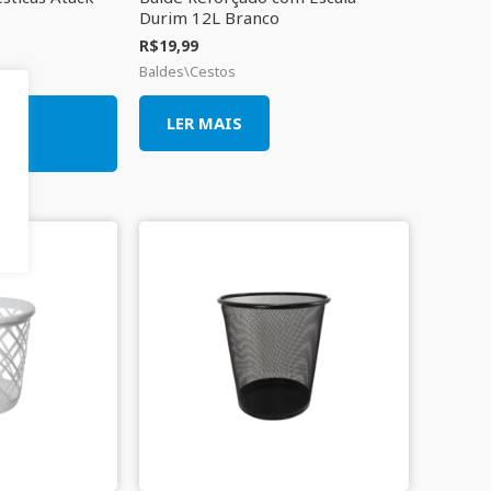
Durim 12L Branco
R$
19,99
Baldes\Cestos
O
LER MAIS