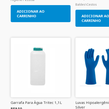
Baldes\Cestos
ADICIONAR AO
CARRINHO
ADICIONAR A
CARRINHO
Garrafa Para Àgua Tritec 1,1L
Luvas Hipoalergêni
Silver
R$
9,50