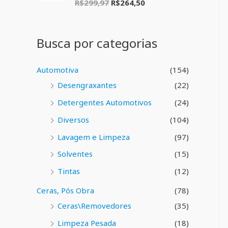
R$
299,97
R$
264,50
A
o
v
0
a
d
l
e
i
5
Busca por categorias
a
ç
ã
o
Automotiva
(154)
0
d
Desengraxantes
(22)
e
5
Detergentes Automotivos
(24)
Diversos
(104)
Lavagem e Limpeza
(97)
Solventes
(15)
Tintas
(12)
Ceras, Pós Obra
(78)
Ceras\Removedores
(35)
Limpeza Pesada
(18)