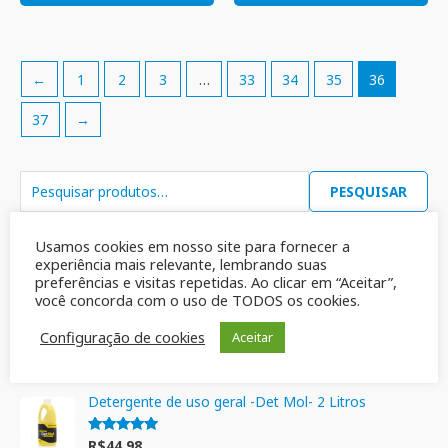
←
1
2
3
…
33
34
35
36
37
→
PESQUISAR
Usamos cookies em nosso site para fornecer a
Mais vendidos
experiência mais relevante, lembrando suas
preferências e visitas repetidas. Ao clicar em “Aceitar”,
você concorda com o uso de TODOS os cookies.
Sabão em Barra Multiativo Azul Ypê 900gr
Configuração de cookies
Aceitar
R$
19,90
Avaliação
5.00
de 5
Detergente de uso geral -Det Mol- 2 Litros
R$
44,98
Avaliação