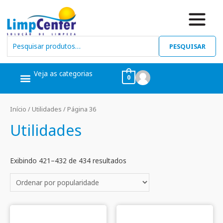
PESQUISAR
Veja as categorias
0
Ceras, Pós Obra
Limpeza Geral
Linha Álcool
Linha Piscina
Início
/
Utilidades
/ Página 36
Utilidades
Exibindo 421–432 de 434 resultados