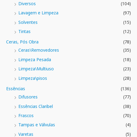
Diversos
(104)
Lavagem e Limpeza
(97)
Solventes
(15)
Tintas
(12)
Ceras, Pós Obra
(78)
Ceras\Removedores
(35)
Limpeza Pesada
(18)
Limpeza\Multiuso
(23)
Limpeza\pisos
(28)
Essências
(136)
Difusores
(77)
Essências Claribel
(38)
Frascos
(70)
Tampas e Válvulas
(4)
Varetas
(5)