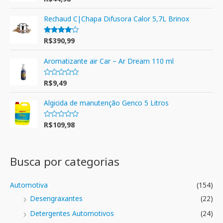
5.00
de 5
Rechaud C|Chapa Difusora Calor 5,7L Brinox
R$
390,99
Avaliação
4.00
de 5
Aromatizante air Car – Ar Dream 110 ml
R$
9,49
A
v
a
l
Algicida de manutenção Genco 5 Litros
i
a
ç
R$
109,98
A
ã
v
o
a
0
l
d
i
e
a
Busca por categorias
5
ç
ã
o
0
Automotiva
(154)
d
e
Desengraxantes
(22)
5
Detergentes Automotivos
(24)