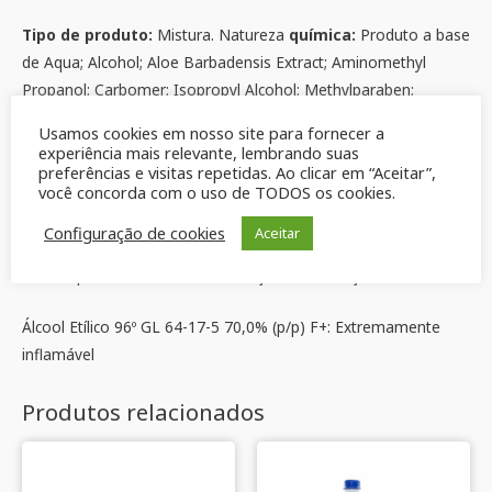
Tipo de produto:
Mistura. Natureza
química:
Produto a base
de Aqua; Alcohol; Aloe Barbadensis Extract; Aminomethyl
Propanol; Carbomer; Isopropyl Alcohol; Methylparaben;
Propylparaben; Propylene Glycol; Parfum; Benzyl Salicylate;
Usamos cookies em nosso site para fornecer a
Butylphenyl Methylpropional; D-limonene; Hexyl Cinnamal;
experiência mais relevante, lembrando suas
preferências e visitas repetidas. Ao clicar em “Aceitar”,
Linalool.
você concorda com o uso de TODOS os cookies.
Ingredientes ou impurezas que contribuam para o perigo:
Configuração de cookies
Aceitar
Nome químico Nº CAS Concentração Classificação de risco
Álcool Etílico 96º GL 64-17-5 70,0% (p/p) F+: Extremamente
inflamável
Produtos relacionados