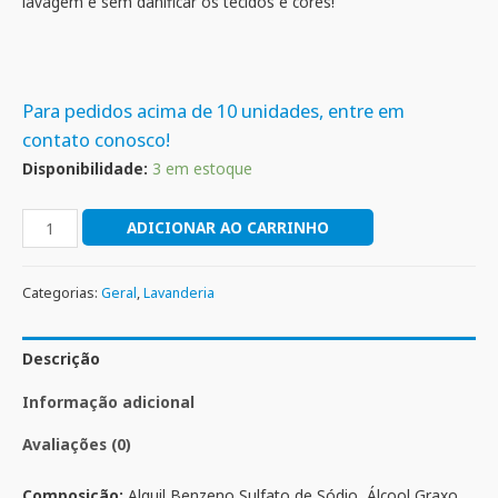
lavagem e sem danificar os tecidos e cores!
Para pedidos acima de 10 unidades, entre em
contato conosco!
Disponibilidade:
3 em estoque
ADICIONAR AO CARRINHO
Categorias:
Geral
,
Lavanderia
Descrição
Informação adicional
Avaliações (0)
Composição:
Alquil Benzeno Sulfato de Sódio, Álcool Graxo