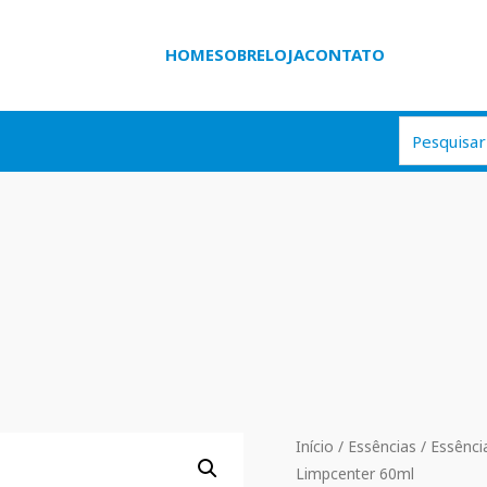
HOME
SOBRE
LOJA
CONTATO
Início
/
Essências
/
Essência
Limpcenter 60ml