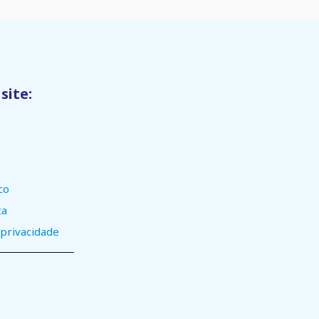
site:
co
ta
 privacidade