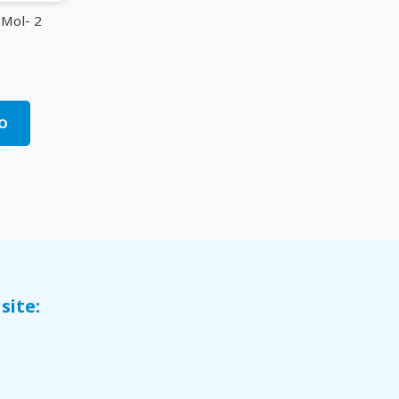
 Mol- 2
O
site: