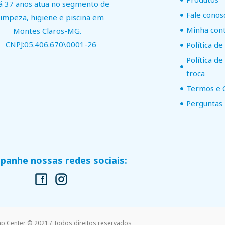
á 37 anos atua no segmento de
Fale conos
limpeza, higiene e piscina em
Minha con
Montes Claros-MG.
CNPJ:05.406.670\0001-26
Política de
Política d
troca
Termos e 
Perguntas
anhe nossas redes sociais:
mp Center © 2021 / Todos direitos reservados