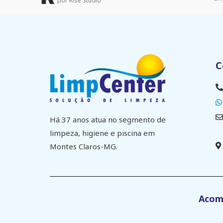
por Rise Studio
C
Há 37 anos atua no segmento de
limpeza, higiene e piscina em
Montes Claros-MG.
Acomp