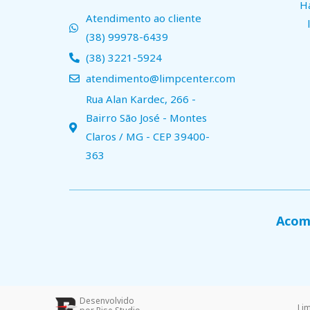
H
Atendimento ao cliente
(38) 99978-6439
(38) 3221-5924
atendimento@limpcenter.com
Rua Alan Kardec, 266 -
Bairro São José - Montes
Claros / MG - CEP 39400-
363
Acomp
Desenvolvido
Li