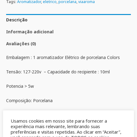
Tags:
Aromatizador
,
eletrico
,
porcelana
,
viaaroma
Descrição
Informação adicional
Avaliações (0)
Embalagem : 1 aromatizador Elétrico de porcelana Colors
Tensão: 127-220v – Capacidade do recipiente : 10ml
Potencia > 5w
Composição: Porcelana
Prazo de Validade: Indeterminado
Usamos cookies em nosso site para fornecer a
experiência mais relevante, lembrando suas
uso e cuidados: Vide Rótulo da Embalagem
preferências e visitas repetidas. Ao clicar em “Aceitar”,