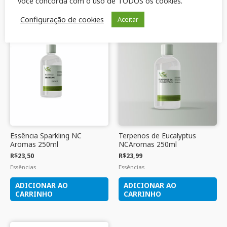
você concorda com o uso de TODOS os cookies.
Produtos relacionados
Configuração de cookies
Aceitar
Essência Sparkling NC
Terpenos de Eucalyptus
Aromas 250ml
NCAromas 250ml
R$
23,50
R$
23,99
Essências
Essências
ADICIONAR AO
ADICIONAR AO
CARRINHO
CARRINHO