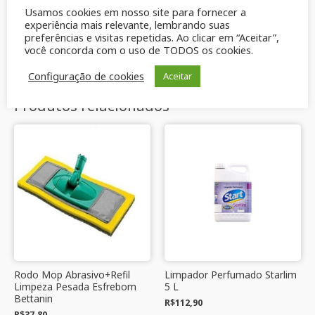
Usamos cookies em nosso site para fornecer a
agenterredepositante, coadjuvante, sequestrante,
experiência mais relevante, lembrando suas
branqueador óptico e fragrância
preferências e visitas repetidas. Ao clicar em “Aceitar”,
você concorda com o uso de TODOS os cookies.
Configuração de cookies
Aceitar
Produtos relacionados
Rodo Mop Abrasivo+Refil
Limpador Perfumado Starlim
Limpeza Pesada Esfrebom
5 L
Bettanin
R$
112,90
R$
37,80