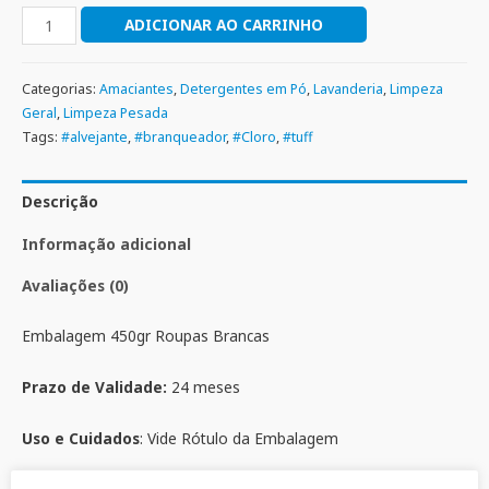
ADICIONAR AO CARRINHO
Categorias:
Amaciantes
,
Detergentes em Pó
,
Lavanderia
,
Limpeza
Geral
,
Limpeza Pesada
Tags:
#alvejante
,
#branqueador
,
#Cloro
,
#tuff
Descrição
Informação adicional
Avaliações (0)
Embalagem 450gr Roupas Brancas
Prazo de Validade:
24 meses
Uso e Cuidados
: Vide Rótulo da Embalagem
Composição:
Percarbonato de sódio, alcalinizante,