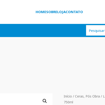
HOME
SOBRE
LOJA
CONTATO
Início
/
Ceras, Pós Obra
/
L
750ml