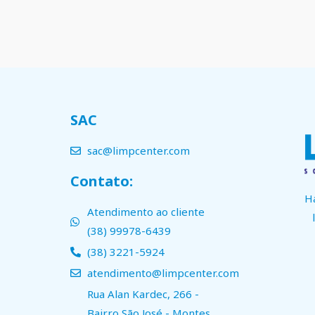
SAC
sac@limpcenter.com
Contato:
H
Atendimento ao cliente
(38) 99978-6439
(38) 3221-5924
atendimento@limpcenter.com
Rua Alan Kardec, 266 -
Bairro São José - Montes