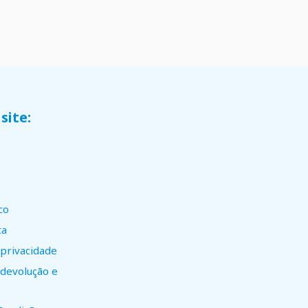
site:
co
ta
 privacidade
e devolução e