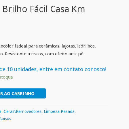
 Brilho Fácil Casa Km
Incolor l Ideal para cerâmicas, lajotas, ladrilhos,
co. Resistente a riscos, com efeito anti-pó.
de 10 unidades, entre em contato conosco!
stoque
R AO CARRINHO
a
,
Ceras\Removedores
,
Limpeza Pesada
,
\pisos