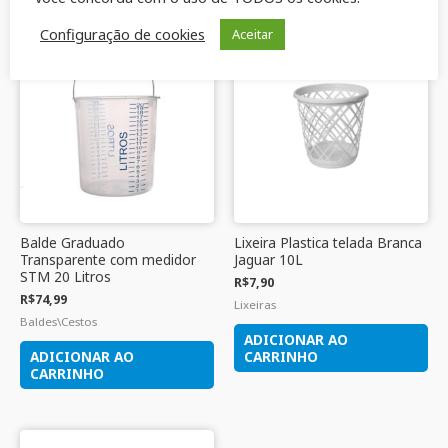
Produtos relacionados
Configuração de cookies
Aceitar
Balde Graduado
Lixeira Plastica telada Branca
Transparente com medidor
Jaguar 10L
STM 20 Litros
R$
7,90
R$
74,99
Lixeiras
Baldes\Cestos
ADICIONAR AO
ADICIONAR AO
CARRINHO
CARRINHO