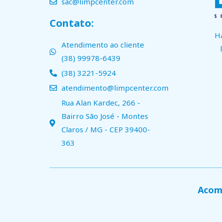
sac@limpcenter.com
Contato:
H
Atendimento ao cliente
(38) 99978-6439
(38) 3221-5924
atendimento@limpcenter.com
Rua Alan Kardec, 266 -
Bairro São José - Montes
Claros / MG - CEP 39400-
363
Acomp