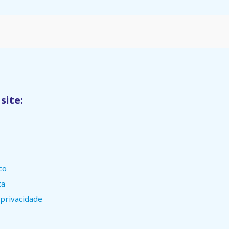
site:
co
ta
 privacidade