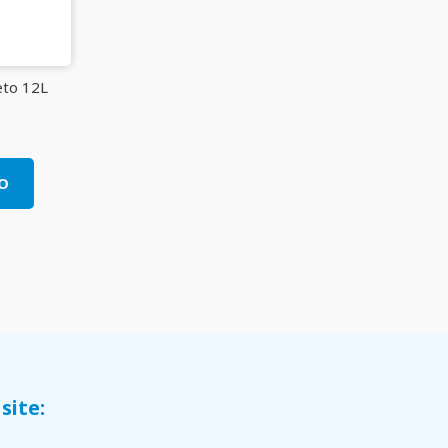
eto 12L
O
site: