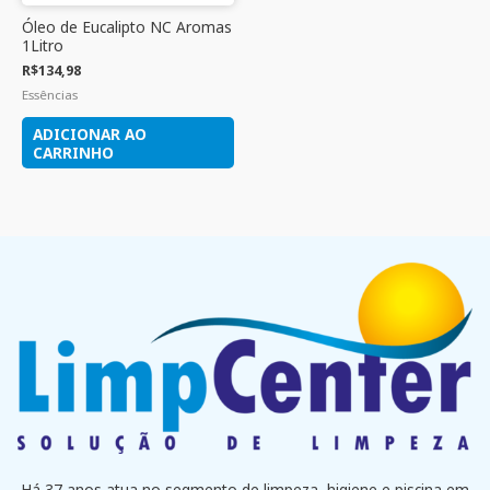
Óleo de Eucalipto NC Aromas
1Litro
R$
134,98
Essências
ADICIONAR AO
CARRINHO
Há 37 anos atua no segmento de limpeza, higiene e piscina em