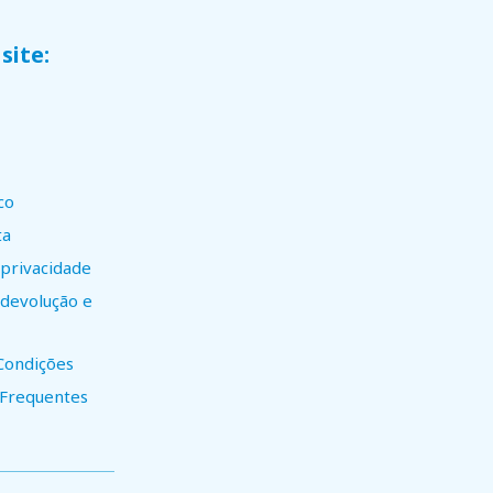
site:
co
ta
 privacidade
e devolução e
Condições
 Frequentes