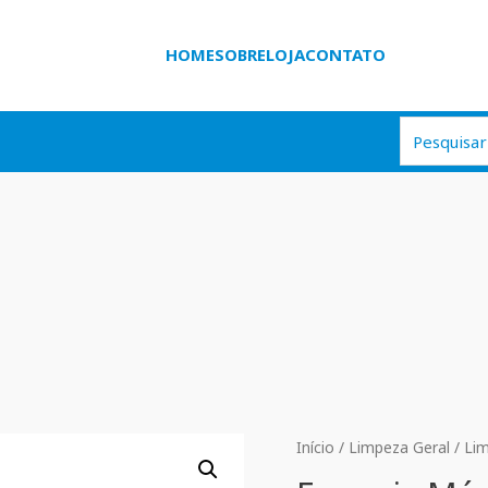
HOME
SOBRE
LOJA
CONTATO
Início
/
Limpeza Geral
/
Li