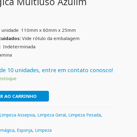
ica Multiuso Azulim
1 unidade 110mm x 60mm x 25mm
cuidados:
Vide rótulo da embalagem
:
Indeterminada
lamina
de 10 unidades, entre em contato conosco!
estoque
R AO CARRINHO
Limpeza Assepsia
,
Limpeza Geral
,
Limpeza Pesada
,
mágica
,
Esponja
,
Limpeza