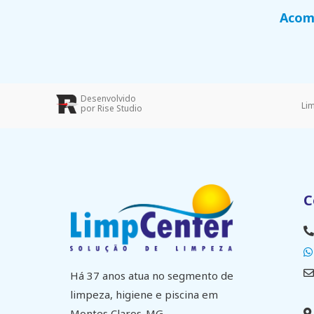
Acomp
Desenvolvido
Li
por Rise Studio
C
Há 37 anos atua no segmento de
limpeza, higiene e piscina em
Montes Claros-MG.