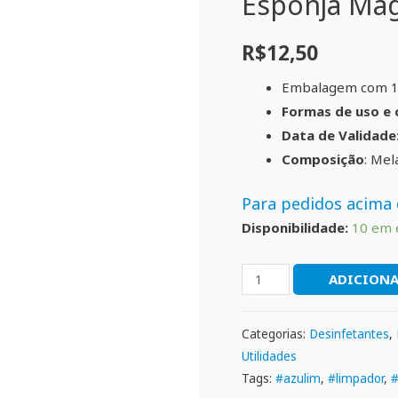
Esponja Mág
R$
12,50
Embalagem com 
Formas de uso e 
Data de Validade
Composição
: Me
Para pedidos acima 
Disponibilidade:
10 em 
ADICIONA
Categorias:
Desinfetantes
,
Utilidades
Tags:
#azulim
,
#limpador
,
#