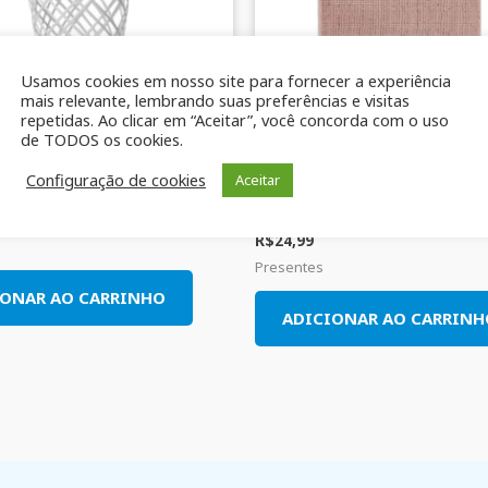
Usamos cookies em nosso site para fornecer a experiência
mais relevante, lembrando suas preferências e visitas
repetidas. Ao clicar em “Aceitar”, você concorda com o uso
de TODOS os cookies.
Configuração de cookies
Aceitar
astica telada Branca Jaguar 10L
Tapete Pop Colors Kaciumara
Rosé
R$
24,99
Presentes
IONAR AO CARRINHO
ADICIONAR AO CARRINH