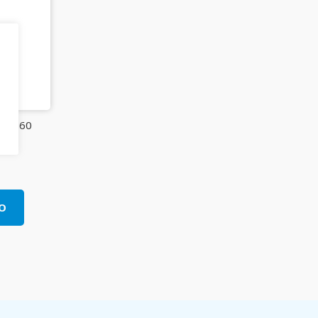
 40×60
O