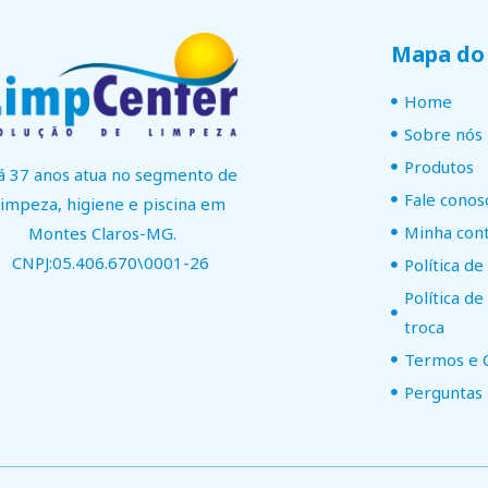
Mapa do 
Home
Sobre nós
Produtos
á 37 anos atua no segmento de
Fale conos
limpeza, higiene e piscina em
Minha con
Montes Claros-MG.
CNPJ:05.406.670\0001-26
Política de
Política d
troca
Termos e 
Perguntas