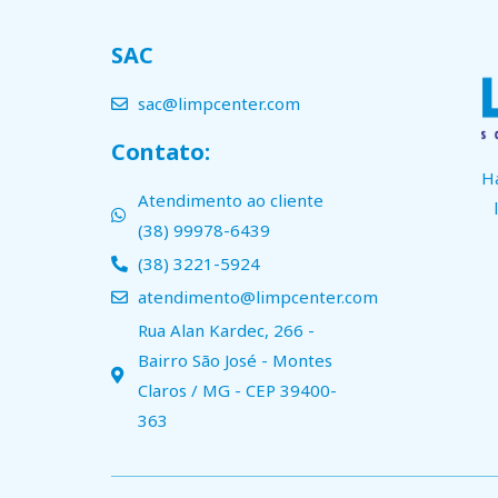
SAC
sac@limpcenter.com
Contato:
H
Atendimento ao cliente
(38) 99978-6439
(38) 3221-5924
atendimento@limpcenter.com
Rua Alan Kardec, 266 -
Bairro São José - Montes
Claros / MG - CEP 39400-
363