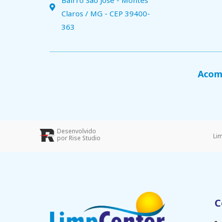
Bairro São José - Montes
Claros / MG - CEP 39400-
363
Acomp
Desenvolvido
Li
por Rise Studio
C