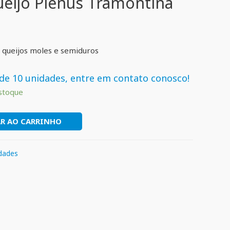
ueijo Plenus Tramontina
ar queijos moles e semiduros
de 10 unidades, entre em contato conosco!
stoque
R AO CARRINHO
idades