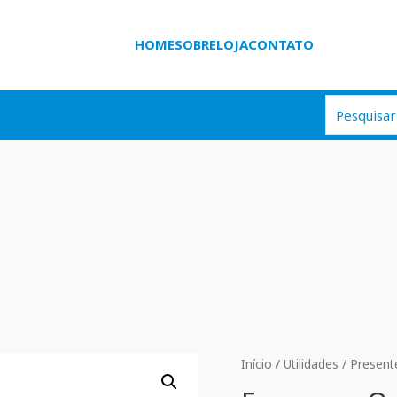
HOME
SOBRE
LOJA
CONTATO
Início
/
Utilidades
/
Present