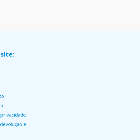
site:
co
ta
 privacidade
e devolução e