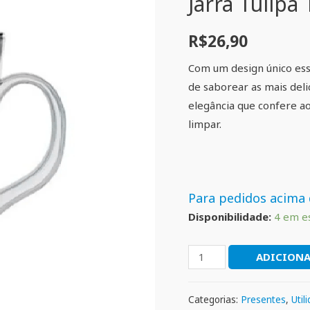
Jarra Tulipa 
R$
26,90
Com um design único ess
de saborear as mais deli
elegância que confere ao
limpar.
Para pedidos acima 
Disponibilidade:
4 em e
ADICIONA
Categorias:
Presentes
,
Util