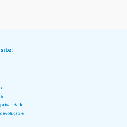
site:
co
ta
 privacidade
e devolução e