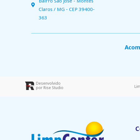
Bairro São José - Montes
Claros / MG - CEP 39400-
363
Acomp
Desenvolvido
Li
por Rise Studio
C