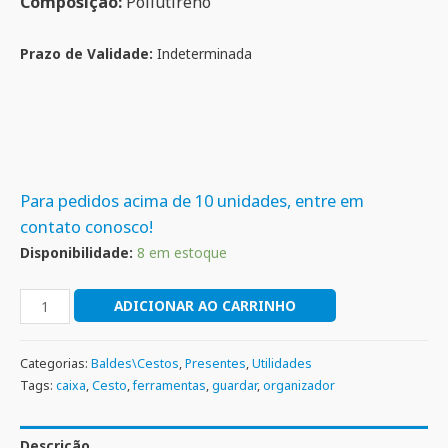
Composição:
Poliutireno
Prazo de Validade:
Indeterminada
Para pedidos acima de 10 unidades, entre em
contato conosco!
Disponibilidade:
8 em estoque
ADICIONAR AO CARRINHO
Categorias:
Baldes\Cestos
,
Presentes
,
Utilidades
Tags:
caixa
,
Cesto
,
ferramentas
,
guardar
,
organizador
Descrição