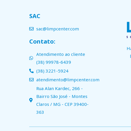
SAC
sac@limpcenter.com
Contato:
H
Atendimento ao cliente
(38) 99978-6439
(38) 3221-5924
atendimento@limpcenter.com
Rua Alan Kardec, 266 -
Bairro São José - Montes
Claros / MG - CEP 39400-
363