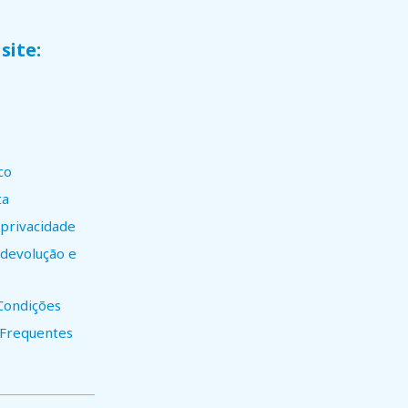
site:
co
ta
 privacidade
e devolução e
Condições
 Frequentes