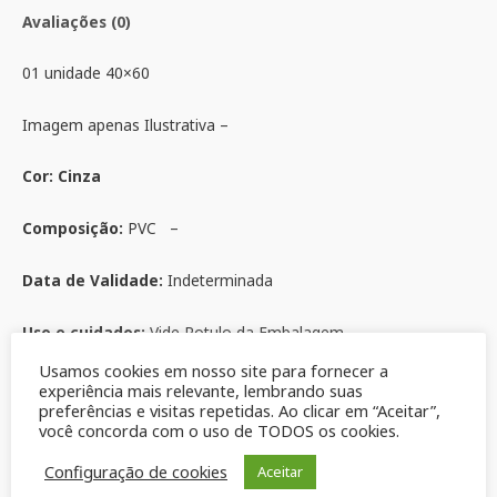
Avaliações (0)
01 unidade 40×60
Imagem apenas Ilustrativa –
Cor: Cinza
Composição:
PVC –
Data de Validade:
Indeterminada
Uso e cuidados;
Vide Rotulo da Embalagem
Usamos cookies em nosso site para fornecer a
Produtos relacionados
experiência mais relevante, lembrando suas
preferências e visitas repetidas. Ao clicar em “Aceitar”,
você concorda com o uso de TODOS os cookies.
Configuração de cookies
Aceitar