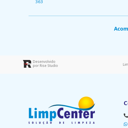
363
Acomp
Desenvolvido
Li
por Rise Studio
C