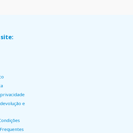
site:
co
ta
 privacidade
e devolução e
Condições
 Frequentes