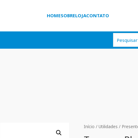
HOME
SOBRE
LOJA
CONTATO
Início
/
Utilidades
/
Present