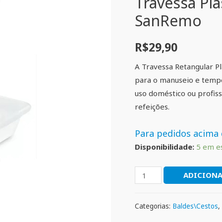
Travessa Pla
SanRemo
R$
29,90
A Travessa Retangular P
para o manuseio e tempe
uso doméstico ou profiss
refeições.
Para pedidos acima 
Disponibilidade:
5 em e
ADICIONA
Categorias:
Baldes\Cestos
,