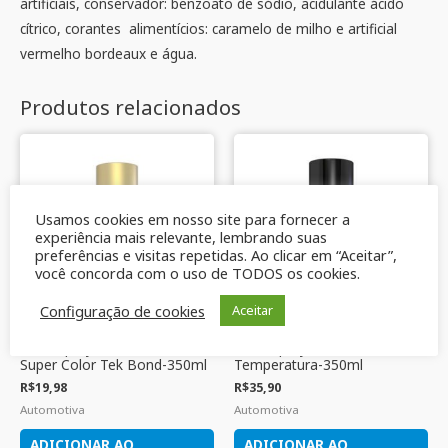
artificiais, conservador: benzoato de sódio, acidulante ácido
cítrico, corantes alimentícios: caramelo de milho e artificial
vermelho bordeaux e água.
Produtos relacionados
Usamos cookies em nosso site para fornecer a
experiência mais relevante, lembrando suas
preferências e visitas repetidas. Ao clicar em “Aceitar”,
você concorda com o uso de TODOS os cookies.
Configuração de cookies
Aceitar
Tinta Spray Cor Dourado,
Tinta Spray Cor Preto, Alta
Super Color Tek Bond-350ml
Temperatura-350ml
R$
19,98
R$
35,90
Automotiva
Automotiva
ADICIONAR AO
ADICIONAR AO