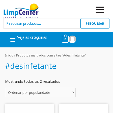
PESQUISAR
Veja as categorias
0
Ceras, Pós Obra
Limpeza Geral
Linha Álcool
Linha Piscina
Início
/ Produtos marcados com a tag “#desinfetante”
#desinfetante
Mostrando todos os 2 resultados