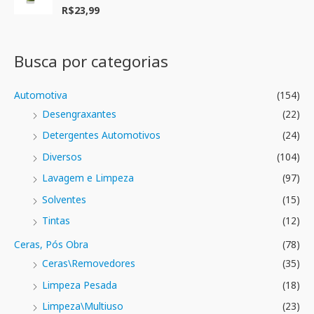
ç
R$
23,99
A
ã
v
o
a
0
l
d
i
e
a
Busca por categorias
5
ç
ã
o
0
Automotiva
(154)
d
e
Desengraxantes
(22)
5
Detergentes Automotivos
(24)
Diversos
(104)
Lavagem e Limpeza
(97)
Solventes
(15)
Tintas
(12)
Ceras, Pós Obra
(78)
Ceras\Removedores
(35)
Limpeza Pesada
(18)
Limpeza\Multiuso
(23)