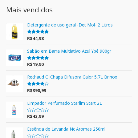
Mais vendidos
Detergente de uso geral -Det Mol- 2 Litros
R$
44,98
Avaliação
5.00
de 5
Sabão em Barra Multiativo Azul Ypê 900gr
R$
19,90
Avaliação
5.00
de 5
Rechaud C|Chapa Difusora Calor 5,7L Brinox
R$
390,99
Avaliação
4.00
de 5
Limpador Perfumado Starlim Start 2L
R$
43,99
A
v
a
l
Essência de Lavanda Nc Aromas 250ml
i
a