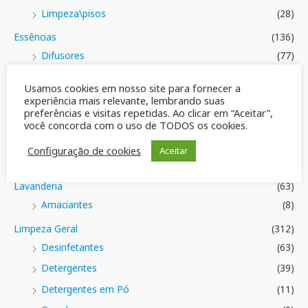
Limpeza\pisos
(28)
Essências
(136)
Difusores
(77)
Essências Claribel
(38)
Usamos cookies em nosso site para fornecer a
Frascos
(70)
experiência mais relevante, lembrando suas
preferências e visitas repetidas. Ao clicar em “Aceitar”,
Tampas e Válvulas
(4)
você concorda com o uso de TODOS os cookies.
Varetas
(5)
Configuração de cookies
Aceitar
Geral
(42)
Lavanderia
(63)
Amaciantes
(8)
Limpeza Geral
(312)
Desinfetantes
(63)
Detergentes
(39)
Detergentes em Pó
(11)