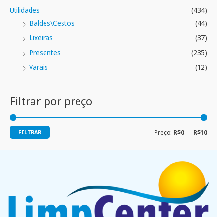
Utilidades
(434)
Baldes\Cestos
(44)
Lixeiras
(37)
Presentes
(235)
Varais
(12)
Filtrar por preço
FILTRAR
Preço:
R$0
—
R$10