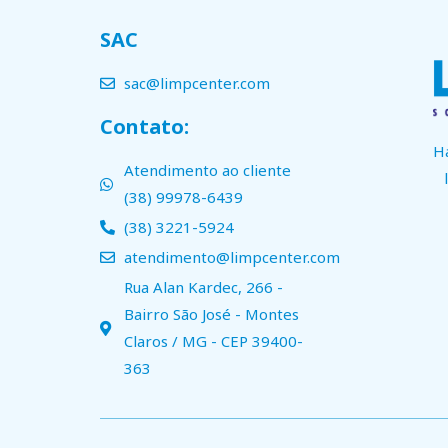
SAC
sac@limpcenter.com
Contato:
H
Atendimento ao cliente
(38) 99978-6439
(38) 3221-5924
atendimento@limpcenter.com
Rua Alan Kardec, 266 -
Bairro São José - Montes
Claros / MG - CEP 39400-
363