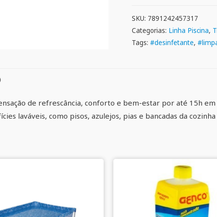
SKU:
7891242457317
Categorias:
Linha Piscina
,
T
Tags:
#desinfetante
,
#limp
)
ensação de refrescância, conforto e bem-estar por até 15h 
ies laváveis, como pisos, azulejos, pias e bancadas da cozinha