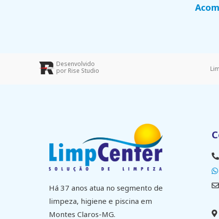
Acomp
Desenvolvido
Li
por Rise Studio
C
Há 37 anos atua no segmento de
limpeza, higiene e piscina em
Montes Claros-MG.