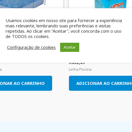
Usamos cookies em nosso site para fornecer a experiência
mais relevante, lembrando suas preferências e visitas
repetidas. Ao clicar em “Aceitar”, você concorda com o uso
de TODOS os cookies.
Configuração de cookies
Aceitar
00 litros Mor
Limpa bordas Genco 1L
R$
22,89
na
Linha Piscina
IONAR AO CARRINHO
ADICIONAR AO CARRINH