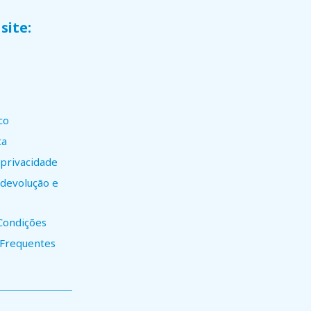
site:
co
ta
 privacidade
e devolução e
Condições
 Frequentes