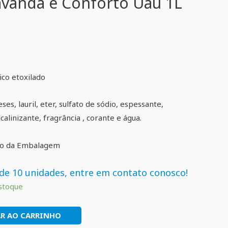
vanda e Conforto Uau 1L
rico etoxilado
ses, lauril, eter, sulfato de sódio, espessante,
calinizante, fragrância , corante e água.
lo da Embalagem
de 10 unidades, entre em contato conosco!
stoque
R AO CARRINHO