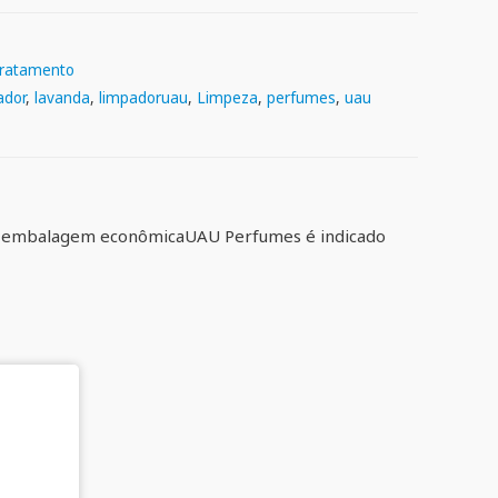
ratamento
ador
,
lavanda
,
limpadoruau
,
Limpeza
,
perfumes
,
uau
em embalagem econômicaUAU Perfumes é indicado