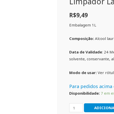
Limpador La
R$
9,49
Embalagem 1L
Composição:
Alcool lau
Data de Validade
: 24 Me
solvente, conservante, al
Modo de usar:
Ver rótu
Para pedidos acima 
Disponibilidade:
7 em e
ADICIONA