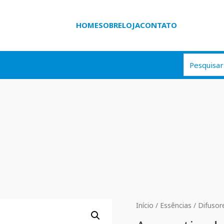
HOME
SOBRE
LOJA
CONTATO
Início
/
Essências
/
Difusor