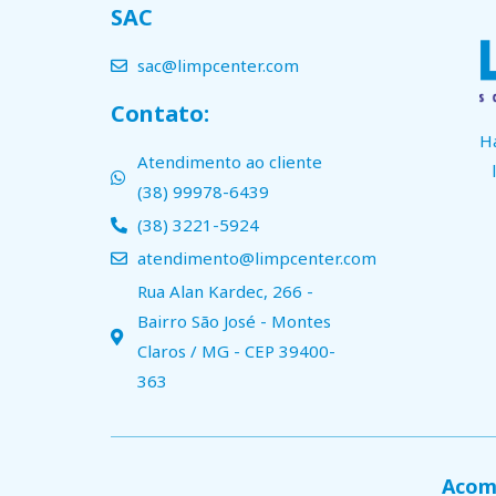
SAC
sac@limpcenter.com
Contato:
H
Atendimento ao cliente
(38) 99978-6439
(38) 3221-5924
atendimento@limpcenter.com
Rua Alan Kardec, 266 -
Bairro São José - Montes
Claros / MG - CEP 39400-
363
Acomp