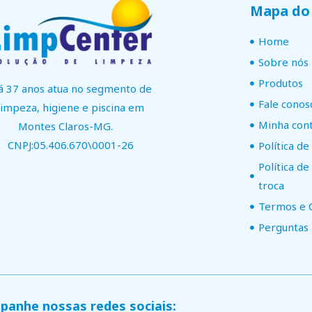
Mapa do 
Home
Sobre nós
Produtos
á 37 anos atua no segmento de
Fale conos
limpeza, higiene e piscina em
Minha con
Montes Claros-MG.
CNPJ:05.406.670\0001-26
Política de
Política d
troca
Termos e 
Perguntas
anhe nossas redes sociais: