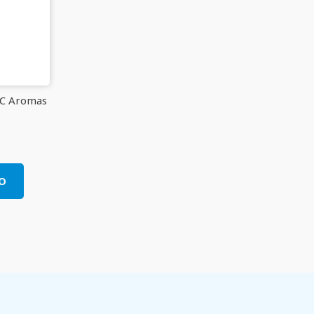
NC Aromas
O