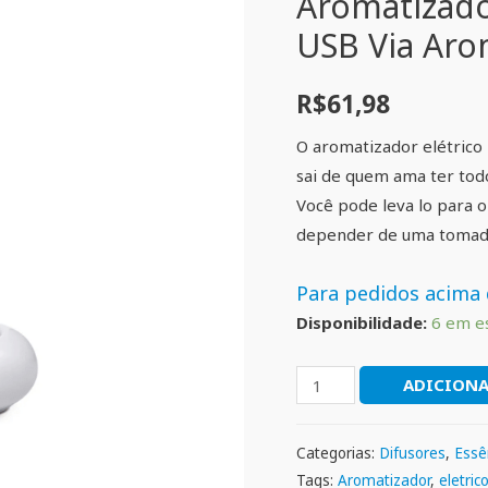
Aromatizado
USB Via Ar
R$
61,98
O aromatizador elétrico U
sai de quem ama ter todo
Você pode leva lo para
depender de uma tomada
Para pedidos acima 
Disponibilidade:
6 em e
ADICIONA
Categorias:
Difusores
,
Essê
Tags:
Aromatizador
,
eletric