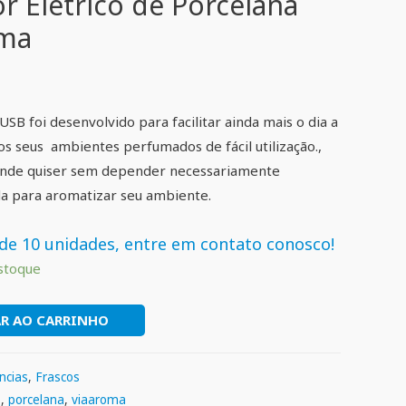
r Elétrico de Porcelana
oma
SB foi desenvolvido para facilitar ainda mais o dia a
s seus ambientes perfumados de fácil utilização.,
 onde quiser sem depender necessariamente
 para aromatizar seu ambiente.
de 10 unidades, entre em contato conosco!
stoque
R AO CARRINHO
ncias
,
Frascos
o
,
porcelana
,
viaaroma