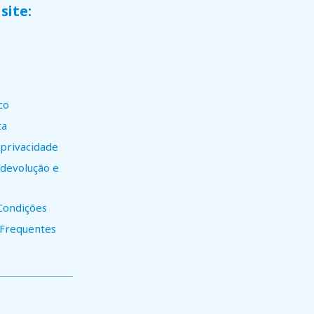
site:
co
ta
 privacidade
e devolução e
Condições
 Frequentes