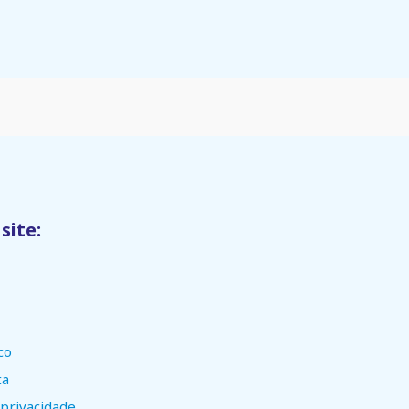
site:
co
ta
 privacidade